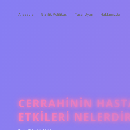
Anasayfa
Gizlilik Politikası
Yasal Uyarı
Hakkımızda
CERRAHININ HAST
ETKILERI NELERDI