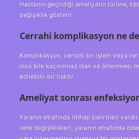
Hastanın geçirdiği ameliyatın türüne, tı
değişiklik gösterir.
Cerrahi komplikasyon ne d
Komplikasyon, cerrahi bir işlem veya cerr
olsa bile kaçınılmaz olan ve önlenmesi 
edilebilir bir risktir.
Ameliyat sonrası enfeksiyon 
Yaranın etrafında iltihap belirtileri vardı
renk değişiklikleri, yaranın etrafında öde
yara iyileşmesinin olumsuz bir göstergesi