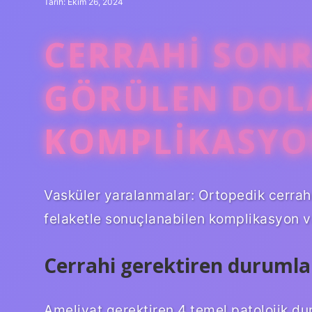
Tarih: Ekim 26, 2024
CERRAHI SONR
GÖRÜLEN DOL
KOMPLIKASYO
Vasküler yaralanmalar: Ortopedik cerrah
felaketle sonuçlanabilen komplikasyon v
Cerrahi gerektiren durumlar
Ameliyat gerektiren 4 temel patolojik d