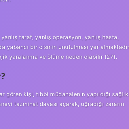
yanlış taraf, yanlış operasyon, yanlış hasta,
nda yabancı bir cismin unutulması yer almaktadı
lojik yaralanma ve ölüme neden olabilir (27).
r?
r gören kişi, tıbbi müdahalenin yapıldığı sağlık
nevi tazminat davası açarak, uğradığı zararın