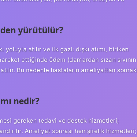
den yürütülür?
 yoluyla atılır ve ilk gazlı dışkı atımı, biriken
t hareket ettiğinde ödem (damardan sızan sıvının
ılır. Bu nedenle hastaların ameliyattan sonrak
ımı nedir?
mesi gereken tedavi ve destek hizmetleri;
ndırılır. Ameliyat sonrası hemşirelik hizmetleri;