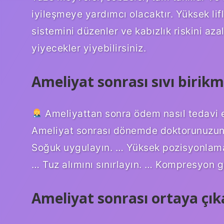
iyileşmeye yardımcı olacaktır. Yüksek lifl
sistemini düzenler ve kabızlık riskini aza
yiyecekler yiyebilirsiniz.
Ameliyat sonrası sıvı birikm
Ameliyattan sonra ödem nasıl tedavi ed
Ameliyat sonrası dönemde doktorunuzun ö
Soğuk uygulayın. … Yüksek pozisyonlama 
… Tuz alımını sınırlayın. … Kompresyon giy
Ameliyat sonrası ortaya çık