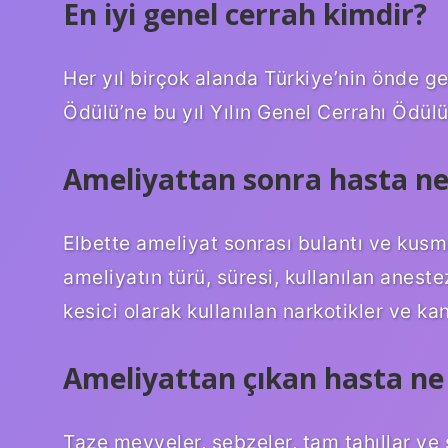
En iyi genel cerrah kimdir?
Her yıl birçok alanda Türkiye’nin önde ge
Ödülü’ne bu yıl Yılın Genel Cerrahı Ödülü
Ameliyattan sonra hasta n
Elbette ameliyat sonrası bulantı ve kusma
ameliyatın türü, süresi, kullanılan anest
kesici olarak kullanılan narkotikler ve kan
Ameliyattan çıkan hasta ne
Taze meyveler, sebzeler, tam tahıllar ve 