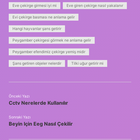
Eve çekirge girmesi iyi mi
Eve giren çekirge nasıl yakalanır
Evi çekirge basması ne anlama gelir
Hangi hayvanlar şans getirir
Peygamber çekirgesi görmek ne anlama gelir
Peygamber efendimiz çekirge yemiş midir
Şans getiren objeler nelerdir
Tilki uğur getirir mi
Önceki Yazı
Cctv Nerelerde Kullanılır
Sonraki Yazı
Beyin Için Eeg Nasıl Çekilir