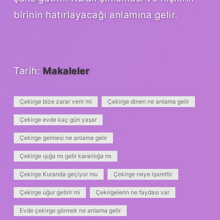
birinin hatırlayacağı anlamına gelir.
Tarih:
Makaleler
Çekirge bize zarar verir mi
Çekirge dinen ne anlama gelir
Çekirge evde kaç gün yaşar
Çekirge gelmesi ne anlama gelir
Çekirge ışığa mı gelir karanlığa mı
Çekirge Kuranda geçiyor mu
Çekirge neye işarettir
Çekirge uğur getirir mi
Çekirgelerin ne faydası var
Evde çekirge görmek ne anlama gelir