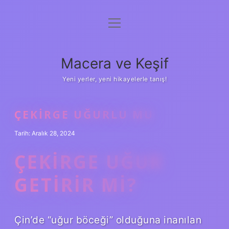
menüyü
Anasayfa
aç
Gizlilik Politikası
Macera ve Keşif
Yasal Uyarı
Yeni yerler, yeni hikayelerle tanış!
Hakkımızda
ÇEKIRGE UĞURLU MU
Tarih: Aralık 28, 2024
ÇEKIRGE UĞUR
GETIRIR MI?
Çin’de “uğur böceği” olduğuna inanılan