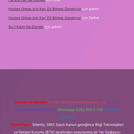
Hostes Olmak Için Kaç Dil Bilmek Gerekiyor
için
admin
Hostes Olmak Için Kaç Dil Bilmek Gerekiyor
için
Defne
Su-I Karin Ne Demek
için
admin
xbet
Reklam ve İletişim:
E-mail:
backlinkpaneli@gmail.com
Teams:
forumhizmeti@gmail.com
Whatsapp: 0262 606 0 726
Telegram:
@karabul
Yasal Uyarı:
Sitemiz, 5651 Sayılı Kanun gereğince Bilgi Teknolojileri
ve İletişim Kurumu (BTK) tarafından onaylanmış bir Yer Sağlayıcı