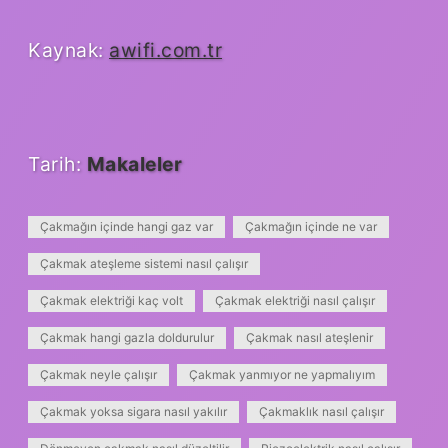
Kaynak:
awifi.com.tr
Tarih:
Makaleler
Çakmağın içinde hangi gaz var
Çakmağın içinde ne var
Çakmak ateşleme sistemi nasıl çalışır
Çakmak elektriği kaç volt
Çakmak elektriği nasıl çalışır
Çakmak hangi gazla doldurulur
Çakmak nasıl ateşlenir
Çakmak neyle çalışır
Çakmak yanmıyor ne yapmalıyım
Çakmak yoksa sigara nasıl yakılır
Çakmaklık nasıl çalışır