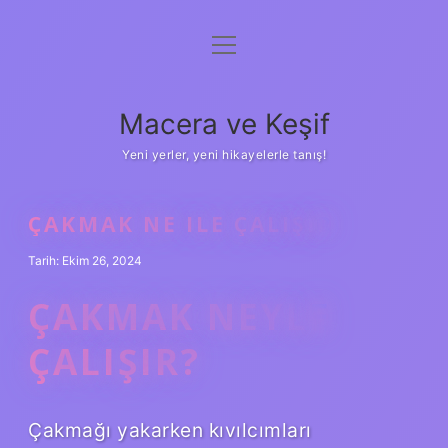
menüyü
Anasayfa
aç
Gizlilik Politikası
Macera ve Keşif
Yasal Uyarı
Yeni yerler, yeni hikayelerle tanış!
Hakkımızda
ÇAKMAK NE ILE ÇALIŞIR
Tarih: Ekim 26, 2024
ÇAKMAK NEYLE
ÇALIŞIR?
Çakmağı yakarken kıvılcımları