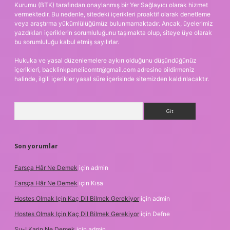
Kurumu (BTK) tarafından onaylanmış bir Yer Sağlayıcı olarak hizmet
vermektedir. Bu nedenle, sitedeki içerikleri proaktif olarak denetleme
veya araştırma yükümlülüğümüz bulunmamaktadır. Ancak, üyelerimiz
yazdıkları içeriklerin sorumluluğunu taşımakta olup, siteye üye olarak
bu sorumluluğu kabul etmiş sayılırlar.
Hukuka ve yasal düzenlemelere aykırı olduğunu düşündüğünüz
içerikleri,
backlinkpanelicomtr@gmail.com
adresine bildirmeniz
halinde, ilgili içerikler yasal süre içerisinde sitemizden kaldırılacaktır.
Arama
Son yorumlar
Farsça Hâr Ne Demek
için
admin
Farsça Hâr Ne Demek
için
Kısa
Hostes Olmak Için Kaç Dil Bilmek Gerekiyor
için
admin
Hostes Olmak Için Kaç Dil Bilmek Gerekiyor
için
Defne
Su-I Karin Ne Demek
için
admin