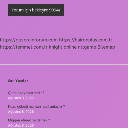
https://guvercinforum.com
https://haironplus.com.tr
https://temmet.com.tr
knight online
nttgame
Sitemap
SIDEBAR
Son Yazılar
Çamur kayması nedir ?
Ağustos 9, 2026
Kuzu göbeği mantarı nasıl anlaşılır ?
Ağustos 8, 2026
Müjgan etmek ne demek ?
Ağustos 8, 2026