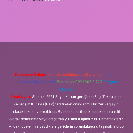
xbet
Reklam ve İletişim:
E-mail:
backlinkpaneli@gmail.com
Teams:
forumhizmeti@gmail.com
Whatsapp: 0262 606 0 726
Telegram:
@karabul
Yasal Uyarı:
Sitemiz, 5651 Sayılı Kanun gereğince Bilgi Teknolojileri
ve İletişim Kurumu (BTK) tarafından onaylanmış bir Yer Sağlayıcı
olarak hizmet vermektedir. Bu nedenle, sitedeki içerikleri proaktif
olarak denetleme veya araştırma yükümlülüğümüz bulunmamaktadır.
Ancak, üyelerimiz yazdıkları içeriklerin sorumluluğunu taşımakta olup,