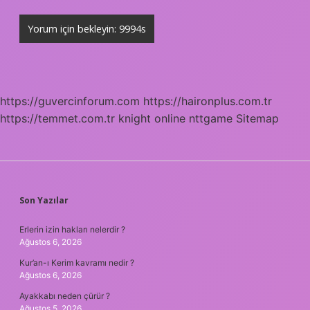
https://guvercinforum.com
https://haironplus.com.tr
https://temmet.com.tr
knight online
nttgame
Sitemap
SIDEBAR
Son Yazılar
Erlerin izin hakları nelerdir ?
Ağustos 6, 2026
Kur’an-ı Kerim kavramı nedir ?
Ağustos 6, 2026
Ayakkabı neden çürür ?
Ağustos 5, 2026