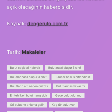
açık olacağının habercisidir.
Kaynak:
dengerulo.com.tr
Tarih:
Makaleler
Bulut çeşitleri nelerdir
Bulut nasıl oluşur 5 sınıf
Bulutlar nasıl oluşur 3 sınıf
Bulutlar nasıl sınıflandırılır
Bulutların altı neden düzdür
Bulutların ismi var mı
En tehlikeli bulut hangisidir
Gece bulut olur mu
Gri bulut ne anlama gelir
Kaç tür bulut var