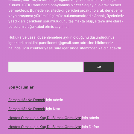
Kurumu (BTK) tarafından onaylanmış bir Yer Sağlayıcı olarak hizmet
vermektedir. Bu nedenle, sitedeki içerikleri proaktif olarak denetleme
veya araştırma yükümlülüğümüz bulunmamaktadır. Ancak, üyelerimiz
yazdıkları içeriklerin sorumluluğunu taşımakta olup, siteye üye olarak
bu sorumluluğu kabul etmiş sayılırlar.
Hukuka ve yasal düzenlemelere aykırı olduğunu düşündüğünüz
içerikleri,
backlinkpanelicomtr@gmail.com
adresine bildirmeniz
halinde, ilgili içerikler yasal süre içerisinde sitemizden kaldırılacaktır.
Arama
Son yorumlar
Farsça Hâr Ne Demek
için
admin
Farsça Hâr Ne Demek
için
Kısa
Hostes Olmak Için Kaç Dil Bilmek Gerekiyor
için
admin
Hostes Olmak Için Kaç Dil Bilmek Gerekiyor
için
Defne