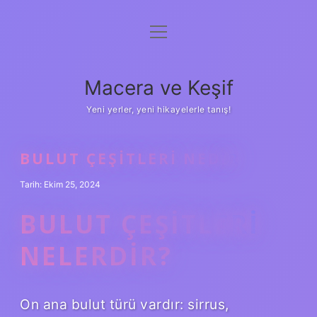
menüyü
Anasayfa
aç
Gizlilik Politikası
Macera ve Keşif
Yasal Uyarı
Yeni yerler, yeni hikayelerle tanış!
Hakkımızda
BULUT ÇEŞITLERI NEDIR
Tarih: Ekim 25, 2024
BULUT ÇEŞITLERI
NELERDIR?
On ana bulut türü vardır: sirrus,