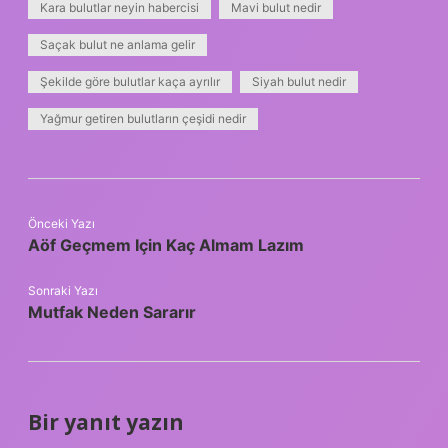
Kara bulutlar neyin habercisi
Mavi bulut nedir
Saçak bulut ne anlama gelir
Şekilde göre bulutlar kaça ayrılır
Siyah bulut nedir
Yağmur getiren bulutların çeşidi nedir
Önceki Yazı
Aöf Geçmem Için Kaç Almam Lazım
Sonraki Yazı
Mutfak Neden Sararır
Bir yanıt yazın