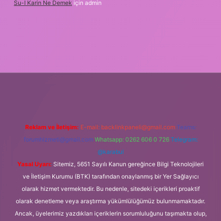
Su-I Karin Ne Demek
için
admin
xbet
Reklam ve İletişim:
E-mail:
backlinkpaneli@gmail.com
Teams:
forumhizmeti@gmail.com
Whatsapp: 0262 606 0 726
Telegram:
@karabul
Yasal Uyarı:
Sitemiz, 5651 Sayılı Kanun gereğince Bilgi Teknolojileri
ve İletişim Kurumu (BTK) tarafından onaylanmış bir Yer Sağlayıcı
olarak hizmet vermektedir. Bu nedenle, sitedeki içerikleri proaktif
olarak denetleme veya araştırma yükümlülüğümüz bulunmamaktadır.
Ancak, üyelerimiz yazdıkları içeriklerin sorumluluğunu taşımakta olup,