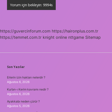
https://guvercinforum.com
https://haironplus.com.tr
https://temmet.com.tr
knight online
nttgame
Sitemap
SIDEBAR
Son Yazılar
Erlerin izin hakları nelerdir ?
Ağustos 6, 2026
Kur’an-ı Kerim kavramı nedir ?
Ağustos 6, 2026
Ayakkabı neden çürür ?
Ağustos 5, 2026