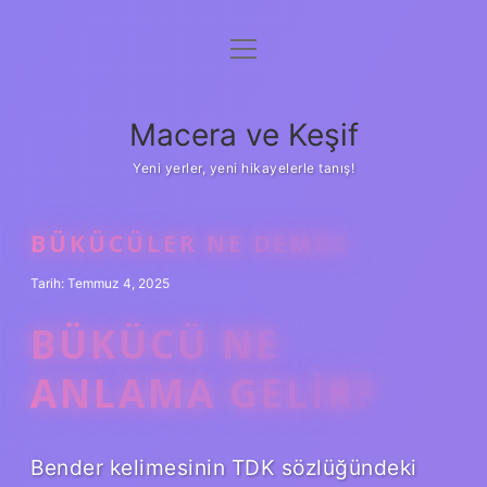
menüyü
Anasayfa
aç
Gizlilik Politikası
Macera ve Keşif
Yasal Uyarı
Yeni yerler, yeni hikayelerle tanış!
Hakkımızda
BÜKÜCÜLER NE DEMEK
Tarih: Temmuz 4, 2025
BÜKÜCÜ NE
ANLAMA GELIR?
Bender kelimesinin TDK sözlüğündeki