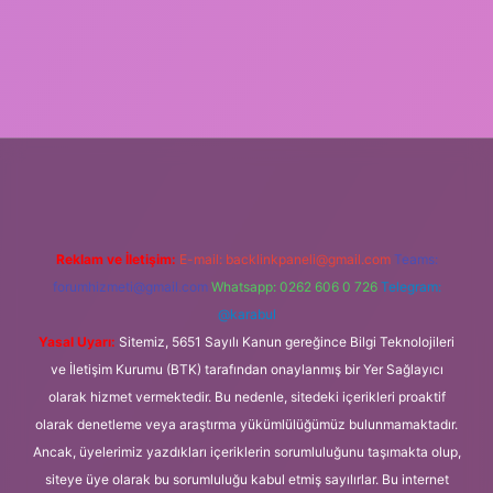
exbet
Reklam ve İletişim:
E-mail:
backlinkpaneli@gmail.com
Teams:
forumhizmeti@gmail.com
Whatsapp: 0262 606 0 726
Telegram:
@karabul
Yasal Uyarı:
Sitemiz, 5651 Sayılı Kanun gereğince Bilgi Teknolojileri
ve İletişim Kurumu (BTK) tarafından onaylanmış bir Yer Sağlayıcı
olarak hizmet vermektedir. Bu nedenle, sitedeki içerikleri proaktif
olarak denetleme veya araştırma yükümlülüğümüz bulunmamaktadır.
Ancak, üyelerimiz yazdıkları içeriklerin sorumluluğunu taşımakta olup,
siteye üye olarak bu sorumluluğu kabul etmiş sayılırlar. Bu internet