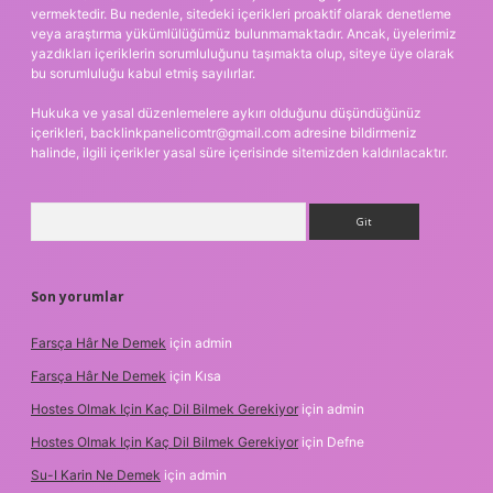
vermektedir. Bu nedenle, sitedeki içerikleri proaktif olarak denetleme
veya araştırma yükümlülüğümüz bulunmamaktadır. Ancak, üyelerimiz
yazdıkları içeriklerin sorumluluğunu taşımakta olup, siteye üye olarak
bu sorumluluğu kabul etmiş sayılırlar.
Hukuka ve yasal düzenlemelere aykırı olduğunu düşündüğünüz
içerikleri,
backlinkpanelicomtr@gmail.com
adresine bildirmeniz
halinde, ilgili içerikler yasal süre içerisinde sitemizden kaldırılacaktır.
Arama
Son yorumlar
Farsça Hâr Ne Demek
için
admin
Farsça Hâr Ne Demek
için
Kısa
Hostes Olmak Için Kaç Dil Bilmek Gerekiyor
için
admin
Hostes Olmak Için Kaç Dil Bilmek Gerekiyor
için
Defne
Su-I Karin Ne Demek
için
admin