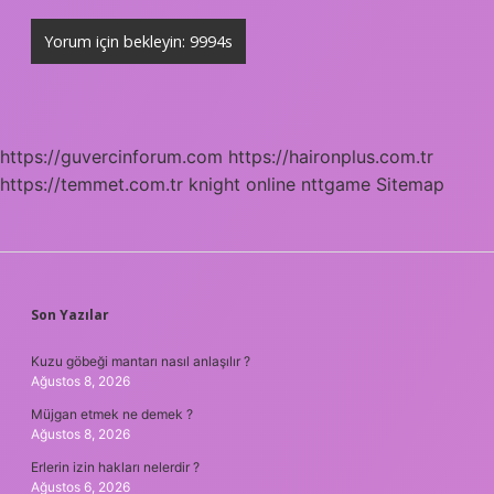
https://guvercinforum.com
https://haironplus.com.tr
https://temmet.com.tr
knight online
nttgame
Sitemap
SIDEBAR
Son Yazılar
Kuzu göbeği mantarı nasıl anlaşılır ?
Ağustos 8, 2026
Müjgan etmek ne demek ?
Ağustos 8, 2026
Erlerin izin hakları nelerdir ?
Ağustos 6, 2026