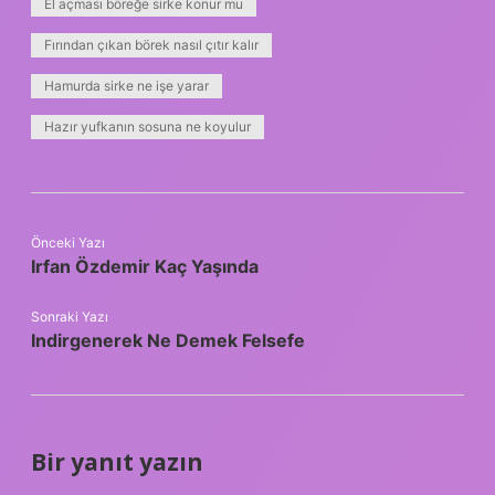
El açması böreğe sirke konur mu
Fırından çıkan börek nasıl çıtır kalır
Hamurda sirke ne işe yarar
Hazır yufkanın sosuna ne koyulur
Önceki Yazı
Irfan Özdemir Kaç Yaşında
Sonraki Yazı
Indirgenerek Ne Demek Felsefe
Bir yanıt yazın