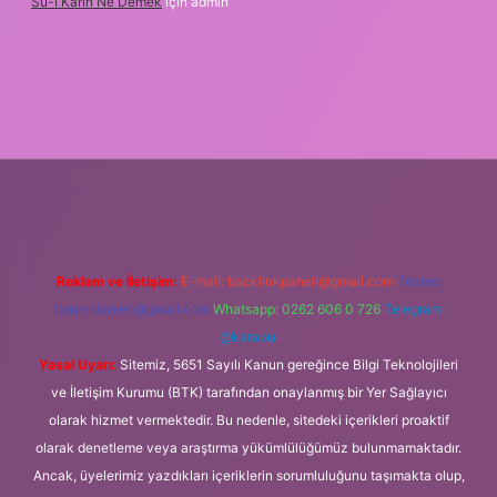
Su-I Karin Ne Demek
için
admin
exbet
Reklam ve İletişim:
E-mail:
backlinkpaneli@gmail.com
Teams:
forumhizmeti@gmail.com
Whatsapp: 0262 606 0 726
Telegram:
@karabul
Yasal Uyarı:
Sitemiz, 5651 Sayılı Kanun gereğince Bilgi Teknolojileri
ve İletişim Kurumu (BTK) tarafından onaylanmış bir Yer Sağlayıcı
olarak hizmet vermektedir. Bu nedenle, sitedeki içerikleri proaktif
olarak denetleme veya araştırma yükümlülüğümüz bulunmamaktadır.
Ancak, üyelerimiz yazdıkları içeriklerin sorumluluğunu taşımakta olup,