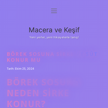
menüyü
Anasayfa
aç
Gizlilik Politikası
Macera ve Keşif
Yasal Uyarı
Yeni yerler, yeni hikayelerle tanış!
Hakkımızda
BÖREK SOSUNA SIRKE VE SÜT
KONUR MU
Tarih: Ekim 25, 2024
BÖREK SOSUNA
NEDEN SIRKE
KONUR?