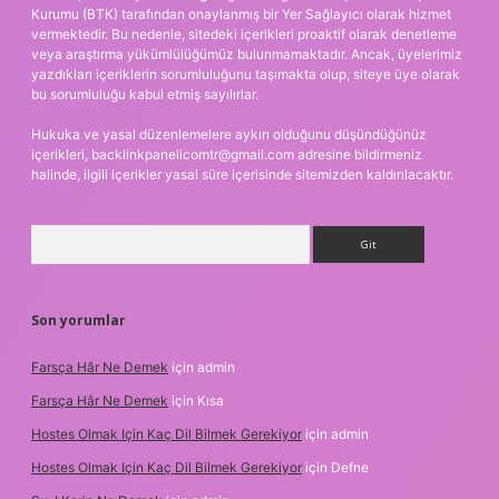
Kurumu (BTK) tarafından onaylanmış bir Yer Sağlayıcı olarak hizmet
vermektedir. Bu nedenle, sitedeki içerikleri proaktif olarak denetleme
veya araştırma yükümlülüğümüz bulunmamaktadır. Ancak, üyelerimiz
yazdıkları içeriklerin sorumluluğunu taşımakta olup, siteye üye olarak
bu sorumluluğu kabul etmiş sayılırlar.
Hukuka ve yasal düzenlemelere aykırı olduğunu düşündüğünüz
içerikleri,
backlinkpanelicomtr@gmail.com
adresine bildirmeniz
halinde, ilgili içerikler yasal süre içerisinde sitemizden kaldırılacaktır.
Arama
Son yorumlar
Farsça Hâr Ne Demek
için
admin
Farsça Hâr Ne Demek
için
Kısa
Hostes Olmak Için Kaç Dil Bilmek Gerekiyor
için
admin
Hostes Olmak Için Kaç Dil Bilmek Gerekiyor
için
Defne