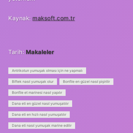
Kaynak:
maksoft.com.tr
Tarih:
Makaleler
Antrikotun yumuşak olması için ne yapmalı
Biftek nasıl yumuşak olur
Bonfile en güzel nasıl pişirilir
Bonfile et marinesi nasıl yapılır
Dana eti en güzel nasıl yumuşatılır
Dana eti en hızlı nasıl yumuşatılır
Dana eti nasıl yumuşak marine edilir