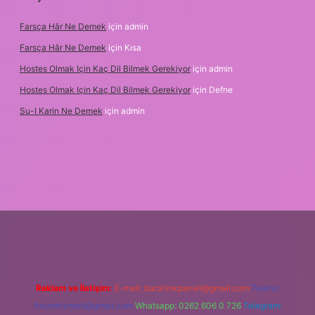
Farsça Hâr Ne Demek
için
admin
Farsça Hâr Ne Demek
için
Kısa
Hostes Olmak Için Kaç Dil Bilmek Gerekiyor
için
admin
Hostes Olmak Için Kaç Dil Bilmek Gerekiyor
için
Defne
Su-I Karin Ne Demek
için
admin
bet
Reklam ve İletişim:
E-mail:
backlinkpaneli@gmail.com
Teams:
forumhizmeti@gmail.com
Whatsapp: 0262 606 0 726
Telegram: