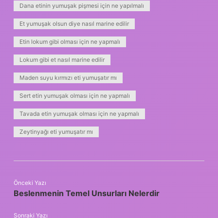
Dana etinin yumuşak pişmesi için ne yapılmalı
Et yumuşak olsun diye nasıl marine edilir
Etin lokum gibi olması için ne yapmalı
Lokum gibi et nasıl marine edilir
Maden suyu kırmızı eti yumuşatır mı
Sert etin yumuşak olması için ne yapmalı
Tavada etin yumuşak olması için ne yapmalı
Zeytinyağı eti yumuşatır mı
Önceki Yazı
Beslenmenin Temel Unsurları Nelerdir
Sonraki Yazı