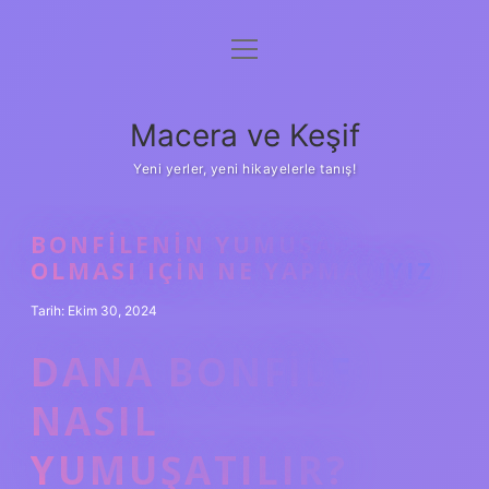
menüyü
Anasayfa
aç
Gizlilik Politikası
Macera ve Keşif
Yasal Uyarı
Yeni yerler, yeni hikayelerle tanış!
Hakkımızda
BONFILENIN YUMUŞAK
OLMASI IÇIN NE YAPMALIYIZ
Tarih: Ekim 30, 2024
DANA BONFILE
NASIL
YUMUŞATILIR?