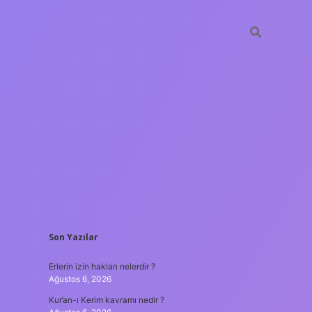
SIDEBAR
Son Yazılar
sino
ilbet yeni giriş
Betexper giriş adresi
betexper.xyz
m elexb
Erlerin izin hakları nelerdir ?
Ağustos 6, 2026
Kur’an-ı Kerim kavramı nedir ?