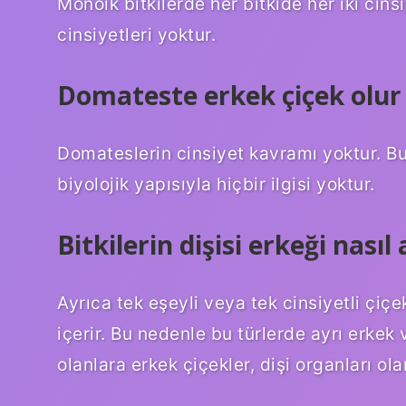
Monoik bitkilerde her bitkide her iki cin
cinsiyetleri yoktur.
Domateste erkek çiçek olu
Domateslerin cinsiyet kavramı yoktur. Bu t
biyolojik yapısıyla hiçbir ilgisi yoktur.
Bitkilerin dişisi erkeği nasıl 
Ayrıca tek eşeyli veya tek cinsiyetli çiçe
içerir. Bu nedenle bu türlerde ayrı erkek 
olanlara erkek çiçekler, dişi organları ola