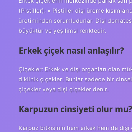
Erkek çiçeklerin merkezinde parlak sarı p
(Pistiller): • Pistiller dişi üreme kısıml
üretiminden sorumludurlar. Dişi domates 
büyüktür ve yeşilimsi renktedir.
Erkek çiçek nasıl anlaşılır?
Çiçekler: Erkek ve dişi organları olan m
diklinik çiçekler: Bunlar sadece bir cinse
çiçekler veya dişi çiçekler denir.
Karpuzun cinsiyeti olur mu
Karpuz bitkisinin hem erkek hem de dişi ç