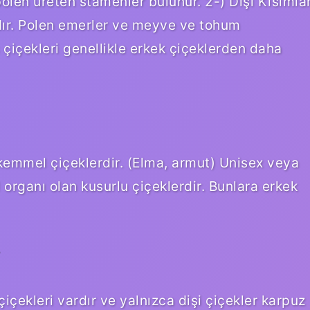
olen üreten stamenler bulunur. 2-) Dişi Kısımla
arıdır. Polen emerler ve meyve ve tohum
çiçekleri genellikle erkek çiçeklerden daha
ükemmel çiçeklerdir. (Elma, armut) Unisex veya
l organı olan kusurlu çiçeklerdir. Bunlara erkek
?
içekleri vardır ve yalnızca dişi çiçekler karpuz