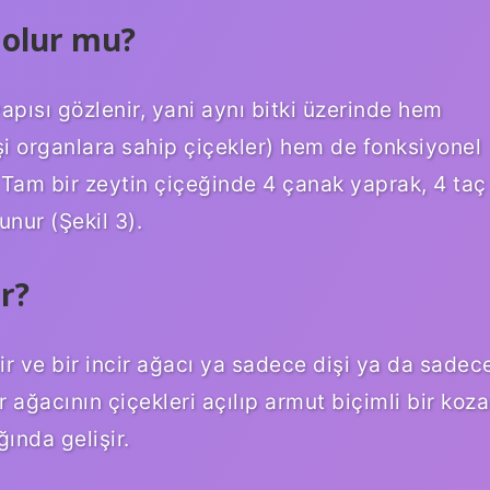
i olur mu?
pısı gözlenir, yani aynı bitki üzerinde hem
i organlara sahip çiçekler) hem de fonksiyonel
 Tam bir zeytin çiçeğinde 4 çanak yaprak, 4 taç
unur (Şekil 3).
r?
dir ve bir incir ağacı ya sadece dişi ya da sadec
ir ağacının çiçekleri açılıp armut biçimli bir koza
ında gelişir.