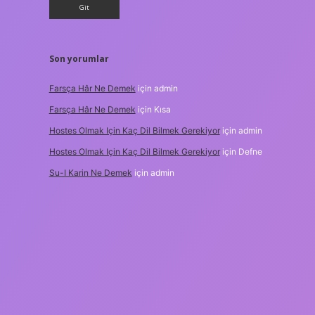
Son yorumlar
Farsça Hâr Ne Demek
için
admin
Farsça Hâr Ne Demek
için
Kısa
Hostes Olmak Için Kaç Dil Bilmek Gerekiyor
için
admin
Hostes Olmak Için Kaç Dil Bilmek Gerekiyor
için
Defne
Su-I Karin Ne Demek
için
admin