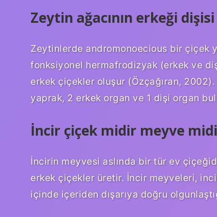
Zeytin ağacının erkeği dişis
Zeytinlerde andromonoecious bir çiçek ya
fonksiyonel hermafrodizyak (erkek ve diş
erkek çiçekler oluşur (Özçağıran, 2002).
yaprak, 2 erkek organ ve 1 dişi organ bul
İncir çiçek midir meyve midi
İncirin meyvesi aslında bir tür ev çiçeği
erkek çiçekler üretir. İncir meyveleri, inc
içinde içeriden dışarıya doğru olgunlaştığ