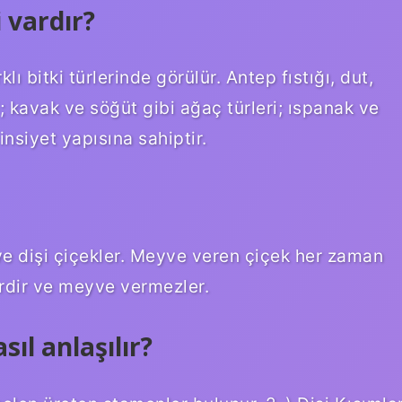
 vardır?
lı bitki türlerinde görülür. Antep fıstığı, dut,
; kavak ve söğüt gibi ağaç türleri; ıspanak ve
insiyet yapısına sahiptir.
k ve dişi çiçekler. Meyve veren çiçek her zaman
erdir ve meyve vermezler.
ıl anlaşılır?