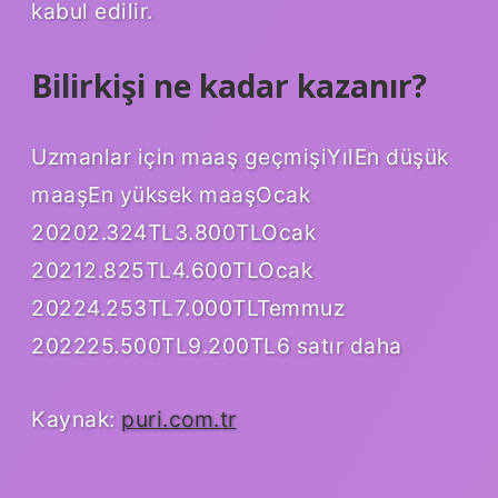
kabul edilir.
Bilirkişi ne kadar kazanır?
Uzmanlar için maaş geçmişiYılEn düşük
maaşEn yüksek maaşOcak
20202.324TL3.800TLOcak
20212.825TL4.600TLOcak
20224.253TL7.000TLTemmuz
202225.500TL9.200TL6 satır daha
Kaynak:
puri.com.tr