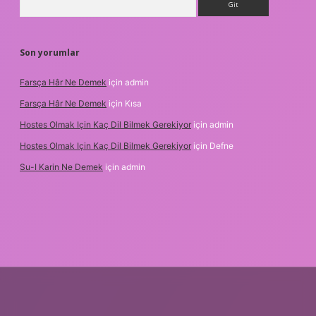
Son yorumlar
Farsça Hâr Ne Demek
için
admin
Farsça Hâr Ne Demek
için
Kısa
Hostes Olmak Için Kaç Dil Bilmek Gerekiyor
için
admin
Hostes Olmak Için Kaç Dil Bilmek Gerekiyor
için
Defne
Su-I Karin Ne Demek
için
admin
et