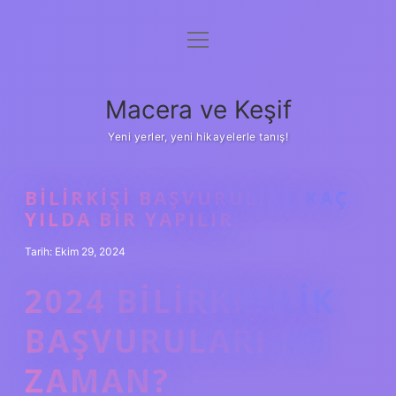
menüyü
Anasayfa
aç
Gizlilik Politikası
Macera ve Keşif
Yasal Uyarı
Yeni yerler, yeni hikayelerle tanış!
Hakkımızda
BILIRKIŞI BAŞVURULARI KAÇ
YILDA BIR YAPILIR
Tarih: Ekim 29, 2024
2024 BILIRKIŞILIK
BAŞVURULARI NE
ZAMAN?