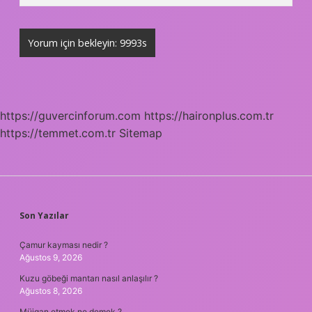
https://guvercinforum.com
https://haironplus.com.tr
https://temmet.com.tr
Sitemap
SIDEBAR
Son Yazılar
Çamur kayması nedir ?
Ağustos 9, 2026
Kuzu göbeği mantarı nasıl anlaşılır ?
Ağustos 8, 2026
Müjgan etmek ne demek ?