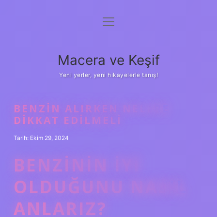
menüyü
Anasayfa
aç
Gizlilik Politikası
Macera ve Keşif
Yasal Uyarı
Yeni yerler, yeni hikayelerle tanış!
Hakkımızda
BENZIN ALIRKEN NELERE
DIKKAT EDILMELI
Tarih: Ekim 29, 2024
BENZININ IYI
OLDUĞUNU NASIL
ANLARIZ?