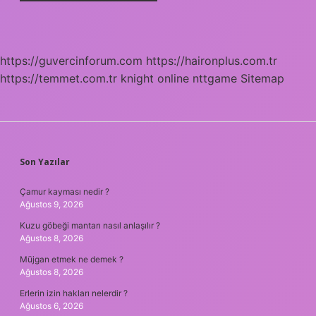
https://guvercinforum.com
https://haironplus.com.tr
https://temmet.com.tr
knight online
nttgame
Sitemap
SIDEBAR
Son Yazılar
Çamur kayması nedir ?
Ağustos 9, 2026
Kuzu göbeği mantarı nasıl anlaşılır ?
Ağustos 8, 2026
Müjgan etmek ne demek ?
Ağustos 8, 2026
Erlerin izin hakları nelerdir ?
Ağustos 6, 2026