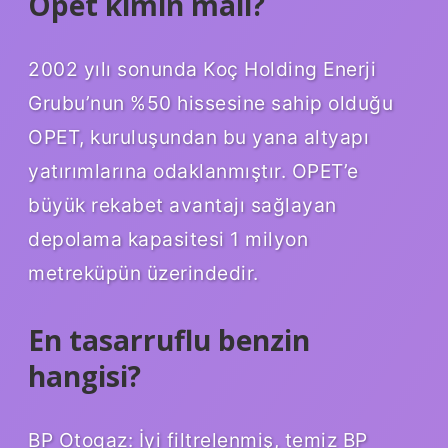
Opet kimin malı?
2002 yılı sonunda Koç Holding Enerji
Grubu’nun %50 hissesine sahip olduğu
OPET, kuruluşundan bu yana altyapı
yatırımlarına odaklanmıştır. OPET’e
büyük rekabet avantajı sağlayan
depolama kapasitesi 1 milyon
metreküpün üzerindedir.
En tasarruflu benzin
hangisi?
BP Otogaz: İyi filtrelenmiş, temiz BP