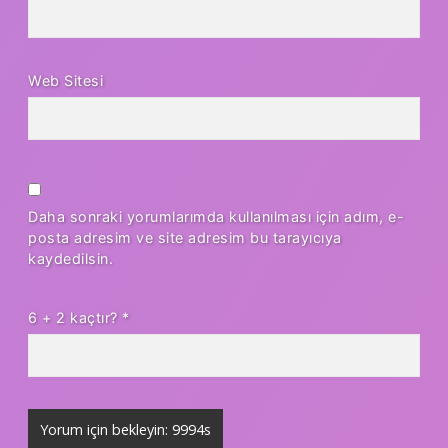
Web Sitesi
Daha sonraki yorumlarımda kullanılması için adım, e-
posta adresim ve site adresim bu tarayıcıya
kaydedilsin.
6 + 2 kaçtır?
*