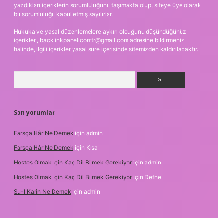
yazdıkları içeriklerin sorumluluğunu taşımakta olup, siteye üye olarak
bu sorumluluğu kabul etmiş sayılırlar.
Hukuka ve yasal düzenlemelere aykırı olduğunu düşündüğünüz
içerikleri,
backlinkpanelicomtr@gmail.com
adresine bildirmeniz
halinde, ilgili içerikler yasal süre içerisinde sitemizden kaldırılacaktır.
Arama
Son yorumlar
Farsça Hâr Ne Demek
için
admin
Farsça Hâr Ne Demek
için
Kısa
Hostes Olmak Için Kaç Dil Bilmek Gerekiyor
için
admin
Hostes Olmak Için Kaç Dil Bilmek Gerekiyor
için
Defne
Su-I Karin Ne Demek
için
admin