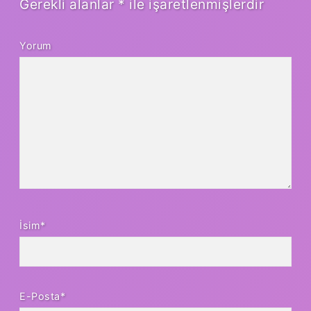
Gerekli alanlar
*
ile işaretlenmişlerdir
Yorum
İsim*
E-Posta*