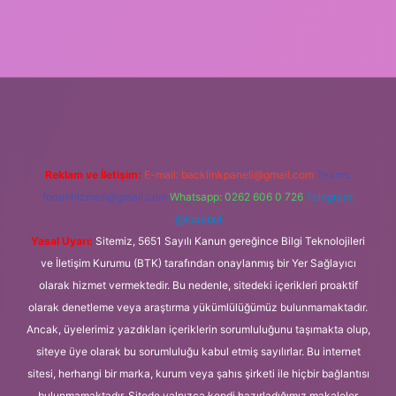
exbet
Reklam ve İletişim:
E-mail:
backlinkpaneli@gmail.com
Teams:
forumhizmeti@gmail.com
Whatsapp: 0262 606 0 726
Telegram:
@karabul
Yasal Uyarı:
Sitemiz, 5651 Sayılı Kanun gereğince Bilgi Teknolojileri
ve İletişim Kurumu (BTK) tarafından onaylanmış bir Yer Sağlayıcı
olarak hizmet vermektedir. Bu nedenle, sitedeki içerikleri proaktif
olarak denetleme veya araştırma yükümlülüğümüz bulunmamaktadır.
Ancak, üyelerimiz yazdıkları içeriklerin sorumluluğunu taşımakta olup,
siteye üye olarak bu sorumluluğu kabul etmiş sayılırlar. Bu internet
sitesi, herhangi bir marka, kurum veya şahıs şirketi ile hiçbir bağlantısı
bulunmamaktadır. Sitede yalnızca kendi hazırladığımız makaleler