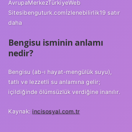
AvrupaMerkezTürkiyeWeb
Sitesibenguturk.comİzlenebilirlik19 satır
daha
Bengisu isminin anlamı
nedir?
Bengisu (ab-ı hayat-mengülük suyu),
tatlı ve lezzetli su anlamına gelir;
içildiğinde ölümsüzlük verdiğine inanılır.
Kaynak:
incisosyal.com.tr