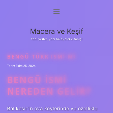
menüyü
Anasayfa
aç
Gizlilik Politikası
Macera ve Keşif
Yasal Uyarı
Yeni yerler, yeni hikayelerle tanış!
Hakkımızda
BENGÜ TÜRK ISMI MI
Tarih: Ekim 25, 2024
BENGÜ ISMI
NEREDEN GELIR?
Balıkesir’in ova köylerinde ve özellikle