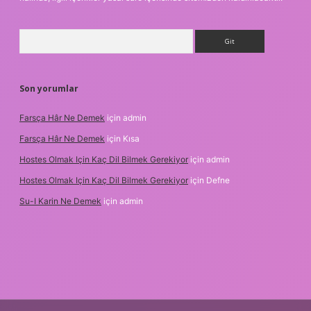
Arama
Son yorumlar
Farsça Hâr Ne Demek
için
admin
Farsça Hâr Ne Demek
için
Kısa
Hostes Olmak Için Kaç Dil Bilmek Gerekiyor
için
admin
Hostes Olmak Için Kaç Dil Bilmek Gerekiyor
için
Defne
Su-I Karin Ne Demek
için
admin
m elexbet