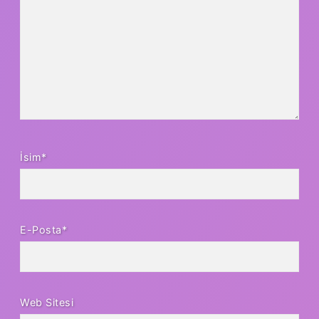
İsim*
E-Posta*
Web Sitesi