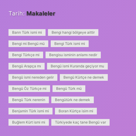
Tarih:
Makaleler
Barın Türk ismi mi
Bengi hangi bölgeye aittir
Bengi mi Bengü mü
Bengi Türk ismi mi
Bengi Türkçe mi
Bengisu isminin anlamı nedir
Bengü Arapça mı
Bengü ismi Kuranda geçiyor mu
Bengü ismi nereden gelir
Bengü Kürtçe ne demek
Bengü Öz Türkçe mi
Bengü Türk mü
Bengü Türk nerenin
Bengütürk ne demek
Benjamin Türk ismi mi
Boran Kürtçe isim mi
Buğlem Kürt ismi mi
Türkiyede kaç tane Bengü var