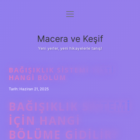
menüyü
Anasayfa
aç
Gizlilik Politikası
Macera ve Keşif
Yasal Uyarı
Yeni yerler, yeni hikayelerle tanış!
Hakkımızda
BAĞIŞIKLIK SISTEMI TESTI
HANGI BÖLÜM
Tarih: Haziran 21, 2025
BAĞIŞIKLIK SISTEMI
IÇIN HANGI
BÖLÜME GIDILIR?