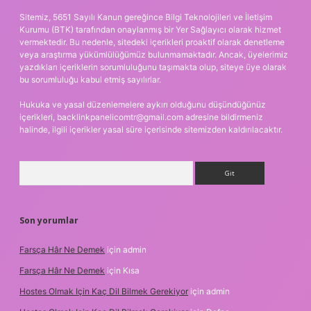
Sitemiz, 5651 Sayılı Kanun gereğince Bilgi Teknolojileri ve İletişim
Kurumu (BTK) tarafından onaylanmış bir Yer Sağlayıcı olarak hizmet
vermektedir. Bu nedenle, sitedeki içerikleri proaktif olarak denetleme
veya araştırma yükümlülüğümüz bulunmamaktadır. Ancak, üyelerimiz
yazdıkları içeriklerin sorumluluğunu taşımakta olup, siteye üye olarak
bu sorumluluğu kabul etmiş sayılırlar.
Hukuka ve yasal düzenlemelere aykırı olduğunu düşündüğünüz
içerikleri,
backlinkpanelicomtr@gmail.com
adresine bildirmeniz
halinde, ilgili içerikler yasal süre içerisinde sitemizden kaldırılacaktır.
Arama
Son yorumlar
Farsça Hâr Ne Demek
için
admin
Farsça Hâr Ne Demek
için
Kısa
Hostes Olmak Için Kaç Dil Bilmek Gerekiyor
için
admin