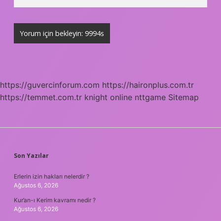
https://guvercinforum.com
https://haironplus.com.tr
https://temmet.com.tr
knight online
nttgame
Sitemap
SIDEBAR
Son Yazılar
Erlerin izin hakları nelerdir ?
Ağustos 6, 2026
Kur’an-ı Kerim kavramı nedir ?
Ağustos 6, 2026