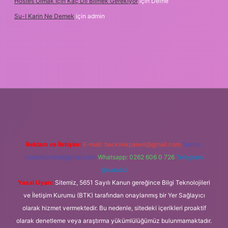
Hostes Olmak Için Kaç Dil Bilmek Gerekiyor
için
Defne
Su-I Karin Ne Demek
için
admin
et
Reklam ve İletişim:
E-mail:
backlinkpaneli@gmail.com
Teams:
forumhizmeti@gmail.com
Whatsapp: 0262 606 0 726
Telegram:
@karabul
Yasal Uyarı:
Sitemiz, 5651 Sayılı Kanun gereğince Bilgi Teknolojileri
ve İletişim Kurumu (BTK) tarafından onaylanmış bir Yer Sağlayıcı
olarak hizmet vermektedir. Bu nedenle, sitedeki içerikleri proaktif
olarak denetleme veya araştırma yükümlülüğümüz bulunmamaktadır.