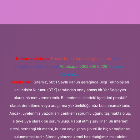
xbet
Reklam ve İletişim:
E-mail:
backlinkpaneli@gmail.com
Teams:
forumhizmeti@gmail.com
Whatsapp: 0262 606 0 726
Telegram:
@karabul
Yasal Uyarı:
Sitemiz, 5651 Sayılı Kanun gereğince Bilgi Teknolojileri
ve İletişim Kurumu (BTK) tarafından onaylanmış bir Yer Sağlayıcı
olarak hizmet vermektedir. Bu nedenle, sitedeki içerikleri proaktif
olarak denetleme veya araştırma yükümlülüğümüz bulunmamaktadır.
Ancak, üyelerimiz yazdıkları içeriklerin sorumluluğunu taşımakta olup,
siteye üye olarak bu sorumluluğu kabul etmiş sayılırlar. Bu internet
sitesi, herhangi bir marka, kurum veya şahıs şirketi ile hiçbir bağlantısı
bulunmamaktadır. Sitede yalnızca kendi hazırladığımız makaleler