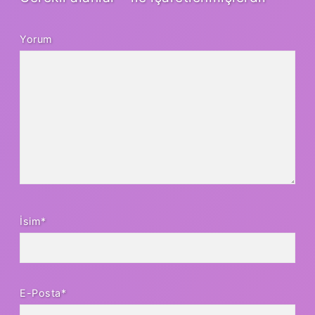
Yorum
İsim*
E-Posta*