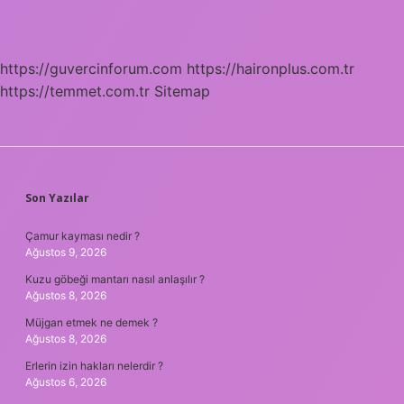
https://guvercinforum.com
https://haironplus.com.tr
https://temmet.com.tr
Sitemap
SIDEBAR
Son Yazılar
Çamur kayması nedir ?
Ağustos 9, 2026
Kuzu göbeği mantarı nasıl anlaşılır ?
Ağustos 8, 2026
Müjgan etmek ne demek ?
Ağustos 8, 2026
Erlerin izin hakları nelerdir ?
Ağustos 6, 2026