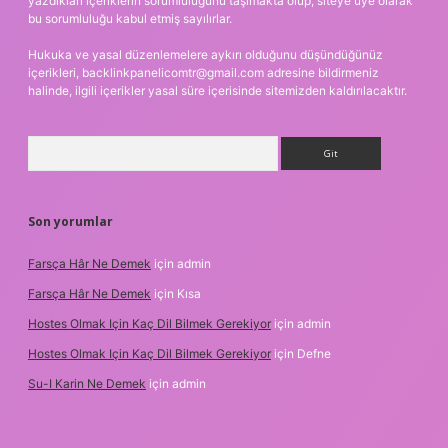
yazdıkları içeriklerin sorumluluğunu taşımakta olup, siteye üye olarak
bu sorumluluğu kabul etmiş sayılırlar.
Hukuka ve yasal düzenlemelere aykırı olduğunu düşündüğünüz
içerikleri,
backlinkpanelicomtr@gmail.com
adresine bildirmeniz
halinde, ilgili içerikler yasal süre içerisinde sitemizden kaldırılacaktır.
Arama
Son yorumlar
Farsça Hâr Ne Demek
için
admin
Farsça Hâr Ne Demek
için
Kısa
Hostes Olmak Için Kaç Dil Bilmek Gerekiyor
için
admin
Hostes Olmak Için Kaç Dil Bilmek Gerekiyor
için
Defne
Su-I Karin Ne Demek
için
admin