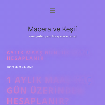
menüyü
Anasayfa
aç
Gizlilik Politikası
Macera ve Keşif
Yasal Uyarı
Yeni yerler, yeni hikayelerle tanış!
Hakkımızda
AYLIK MAAŞ GÜNLÜK NASIL
HESAPLANIR
Tarih: Ekim 24, 2024
1 AYLIK MAAŞ KAÇ
GÜN ÜZERINDEN
HESAPLANIR?