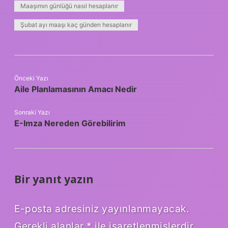
Maaşımın günlüğü nasıl hesaplanır
Şubat ayı maaşı kaç günden hesaplanır
Önceki Yazı
Aile Planlamasının Amacı Nedir
Sonraki Yazı
E-Imza Nereden Görebilirim
Bir yanıt yazın
E-posta adresiniz yayınlanmayacak.
Gerekli alanlar
*
ile işaretlenmişlerdir