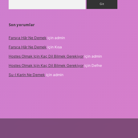
Arama
Son yorumlar
Farsça Hâr Ne Demek
için
admin
Farsça Hâr Ne Demek
için
Kısa
Hostes Olmak Için Kaç Dil Bilmek Gerekiyor
için
admin
Hostes Olmak Için Kaç Dil Bilmek Gerekiyor
için
Defne
Su-I Karin Ne Demek
için
admin
exbet