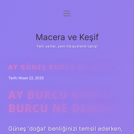
menüyü
Anasayfa
aç
Gizlilik Politikası
Macera ve Keşif
Yasal Uyarı
Yeni yerler, yeni hikayelerle tanış!
Hakkımızda
AY GÜNEŞ BURCU NE DEMEK
Tarih: Nisan 22, 2025
AY BURCU GÜNEŞ
BURCU NE DEMEK?
Güneş ‘doğal’ benliğinizi temsil ederken,