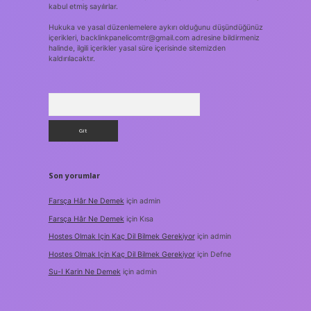
kabul etmiş sayılırlar.
Hukuka ve yasal düzenlemelere aykırı olduğunu düşündüğünüz
içerikleri,
backlinkpanelicomtr@gmail.com
adresine bildirmeniz
halinde, ilgili içerikler yasal süre içerisinde sitemizden
kaldırılacaktır.
Arama
Son yorumlar
Farsça Hâr Ne Demek
için
admin
Farsça Hâr Ne Demek
için
Kısa
Hostes Olmak Için Kaç Dil Bilmek Gerekiyor
için
admin
Hostes Olmak Için Kaç Dil Bilmek Gerekiyor
için
Defne
Su-I Karin Ne Demek
için
admin