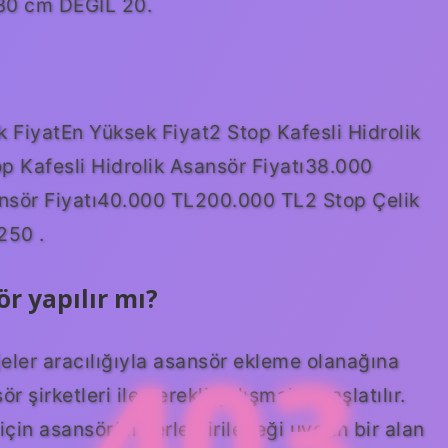
30 cm DEĞİL 20.
k FiyatEn Yüksek Fiyat2 Stop Kafesli Hidrolik
 Kafesli Hidrolik Asansör Fiyatı38.000
ansör Fiyatı40.000 TL200.000 TL2 Stop Çelik
250 .
r yapılır mı?
403
eler aracılığıyla asansör ekleme olanağına
şirketleri ile gerekli çalışmalar başlatılır.
çin asansörün yerleştirileceği uygun bir alan