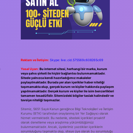
Reklam ve İletişim:
Skype: live:.cid.575569c608265c69
,
Yasal Uyarı:
Bu internet sitesi, herhangi bir marka, kurum
veya şahıs şirketi ile hiçbir bağlantısı bulunmamaktadır.
Sitede yalnızca kendi hazırladığımız makaleler
paylaşılmaktadır. Burada yer alan içerikler haber niteliği
taşımamakta olup, gerçek kurum ve kişiler hakkında paylaşım
yapılmamaktadır. Gerçek kurum ve kişiler ile isim benzerlikleri
tamamen tesadüfidir. Sitemizdeki bilgiler taslak halindedir ve
tavsiye niteliği taşımazlar.
Sitemiz, 5651 Sayılı Kanun gereğince Bilgi Teknolojileri ve İletişim
Kurumu (BTK) tarafından onaylanmış bir Yer Sağlayıcı olarak
hizmet vermektedir. Bu nedenle, sitedeki içerikleri proaktif
olarak denetleme veya araştırma yükümlülüğümüz
bulunmamaktadır. Ancak, üyelerimiz yazdıkları içeriklerin
sorumluluğunu taşımakta olup, siteye üye olarak bu sorumluluğu