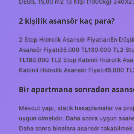
DEĞİL 15,00 m2 13 KİŞİ (1000kg) 240X2
2 kişilik asansör kaç para?
2 Stop Hidrolik Asansör FiyatlarıEn Düşü
Asansör Fiyatı35.000 TL130.000 TL2 Stop
TL180.000 TL2 Stop Kabinli Hidrolik As
Kabinli Hidrolik Asansör Fiyatı45.000 TL
Bir apartmana sonradan asansö
Mevcut yapı, statik hesaplamalar ve proj
uygun olmalıdır. Daha sonra uygun asansör 
Daha sonra binalara asansör takabilmek i