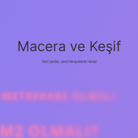
Macera ve Keşif
Yeni yerler, yeni hikayelerle tanış!
 METREKARE OLMALI
 M2 OLMALI?