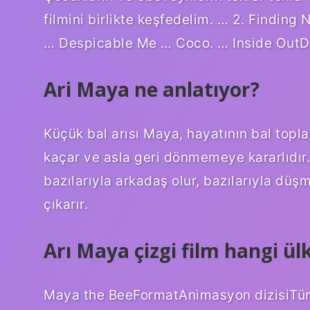
filmini birlikte keşfedelim. … 2. Findin
… Despicable Me … Coco. … Inside Out
Ari Maya ne anlatıyor?
Küçük bal arısı Maya, hayatının bal top
kaçar ve asla geri dönmemeye kararlıdır.
bazılarıyla arkadaş olur, bazılarıyla düş
çıkarır.
Arı Maya çizgi film hangi ül
Maya the BeeFormatAnimasyon dizisiT