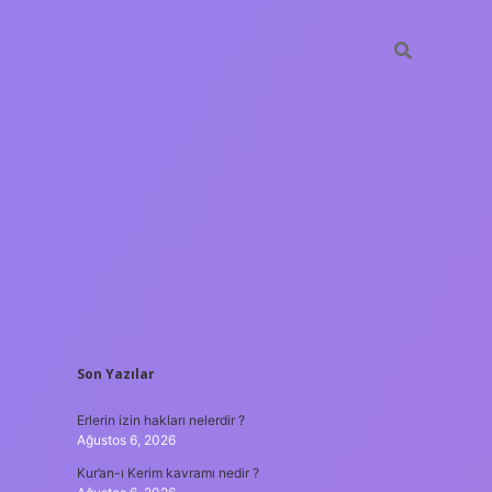
SIDEBAR
Son Yazılar
t casino
ilbet yeni giriş
Betexper giriş adresi
betexper.xyz
m el
Erlerin izin hakları nelerdir ?
Ağustos 6, 2026
Kur’an-ı Kerim kavramı nedir ?