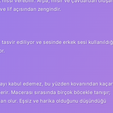
k hissi verebilir. Arpa, mısır ve çavdardan oluşa
 ve lif açısından zengindir.
 tasvir ediliyor ve sesinde erkek sesi kullanıldığ
or.
amayı kabul edemez, bu yüzden kovanından kaçar
rir. Macerası sırasında birçok böcekle tanışır;
şman olur. Eşsiz ve harika olduğunu düşündüğü