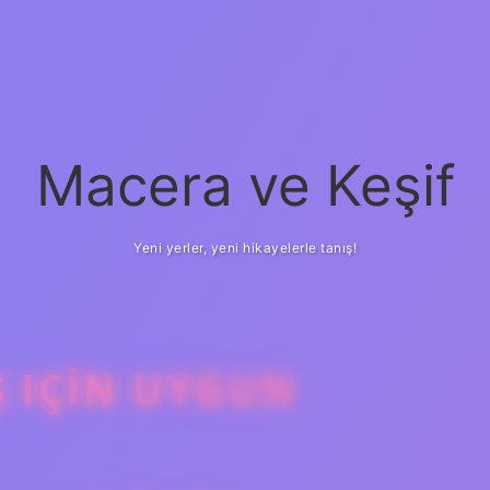
Macera ve Keşif
Yeni yerler, yeni hikayelerle tanış!
Ş IÇIN UYGUN
betci
vd casino
ilbe