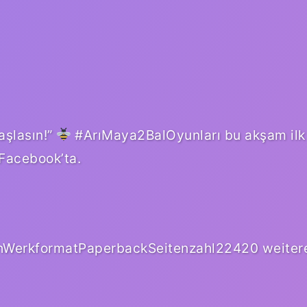
aşlasın!”
#ArıMaya2BalOyunları bu akşam ilk
 Facebook’ta.
WerkformatPaperbackSeitenzahl22420 weiter