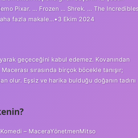
g Nemo Pixar. … Frozen … Shrek. … The Incredible
Daha fazla makale…•3 Ekim 2024
layarak geçeceğini kabul edemez. Kovanından
 Macerası sırasında birçok böcekle tanışır;
man olur. Eşsiz ve harika bulduğu doğanın tadını
kenin?
ürKomedi – MaceraYönetmenMitso