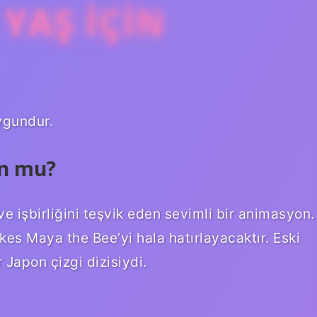
YAŞ IÇIN
uygundur.
un mu?
ve işbirliğini teşvik eden sevimli bir animasyon.
rkes Maya the Bee’yi hala hatırlayacaktır. Eski
 Japon çizgi dizisiydi.