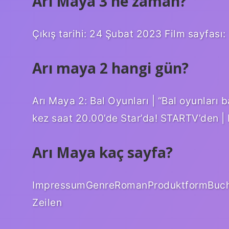
Arı Maya 3 ne zaman?
Çıkış tarihi: 24 Şubat 2023 Film sayfası:
Arı maya 2 hangi gün?
Arı Maya 2: Bal Oyunları | “Bal oyunları b
kez saat 20.00’de Star’da! STARTV’den |
Arı Maya kaç sayfa?
ImpressumGenreRomanProduktformBuch
Zeilen