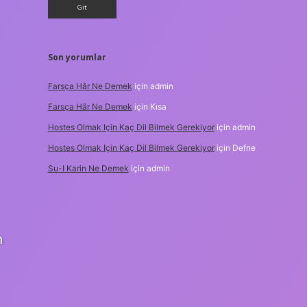
Son yorumlar
Farsça Hâr Ne Demek
için
admin
Farsça Hâr Ne Demek
için
Kısa
Hostes Olmak Için Kaç Dil Bilmek Gerekiyor
için
admin
Hostes Olmak Için Kaç Dil Bilmek Gerekiyor
için
Defne
Su-I Karin Ne Demek
için
admin
n