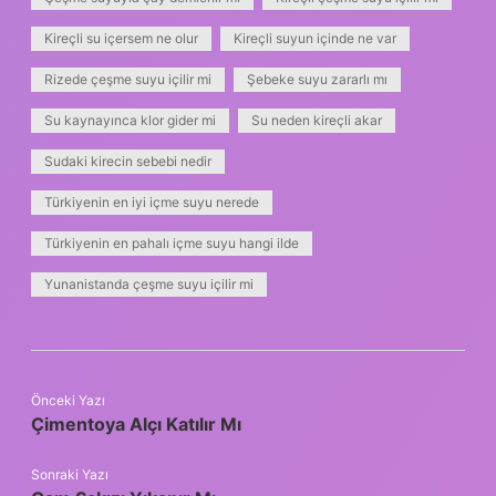
Kireçli su içersem ne olur
Kireçli suyun içinde ne var
Rizede çeşme suyu içilir mi
Şebeke suyu zararlı mı
Su kaynayınca klor gider mi
Su neden kireçli akar
Sudaki kirecin sebebi nedir
Türkiyenin en iyi içme suyu nerede
Türkiyenin en pahalı içme suyu hangi ilde
Yunanistanda çeşme suyu içilir mi
Önceki Yazı
Çimentoya Alçı Katılır Mı
Sonraki Yazı