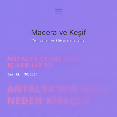
menüyü
Anasayfa
aç
Gizlilik Politikası
Macera ve Keşif
Yasal Uyarı
Yeni yerler, yeni hikayelerle tanış!
Hakkımızda
ANTALYA ÇEŞME SUYU
IÇILEBILIR MI
Tarih: Ekim 30, 2024
ANTALYA’NIN SUYU
NEDEN KIREÇLI?