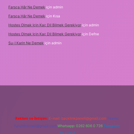
Farsça Hâr Ne Demek
için
admin
Farsça Hâr Ne Demek
için
Kısa
Hostes Olmak Için Kaç Dil Bilmek Gerekiyor
için
admin
Hostes Olmak Için Kaç Dil Bilmek Gerekiyor
için
Defne
Su-I Karin Ne Demek
için
admin
exbet
Reklam ve İletişim:
E-mail:
backlinkpaneli@gmail.com
Teams:
forumhizmeti@gmail.com
Whatsapp: 0262 606 0 726
Telegram:
@karabul