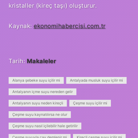
kristaller (kireç taşı) oluşturur.
Kaynak:
ekonomihabercisi.com.tr
Tarih:
Makaleler
Alanya şebeke suyu içilir mi
Antalyada musluk suyu içilir mi
Antalyanın içme suyu nereden gelir
Antalyanın suyu neden kireçli
Çeşme suyu içilir mi
Çeşme suyu kaynatılırsa ne olur
Çeşme suyu nasıl içilebilir hale getirilir
Çeşme suyuyla çay demlenir mi
Kireçli çeşme suyu içilir mi