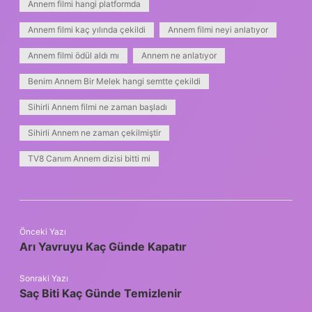
Annem filmi hangi platformda
Annem filmi kaç yılında çekildi
Annem filmi neyi anlatıyor
Annem filmi ödül aldı mı
Annem ne anlatıyor
Benim Annem Bir Melek hangi semtte çekildi
Sihirli Annem filmi ne zaman başladı
Sihirli Annem ne zaman çekilmiştir
TV8 Canım Annem dizisi bitti mi
Önceki Yazı
Arı Yavruyu Kaç Günde Kapatır
Sonraki Yazı
Saç Biti Kaç Günde Temizlenir