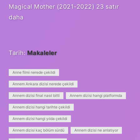
Magical Mother (2021-2022) 23 satır
daha
Tarih:
Makaleler
Anne filmi nerede çekildi
Annem Ankara dizisi nerede çekildi
Annem dizisi final nasıl bitti
Annem dizisi hangi platformda
Annem dizisi hangi tarihte çekildi
Annem dizisi hangi yılda çekildi
Annem dizisi kaç bölüm sürdü
Annem dizisi ne anlatıyor