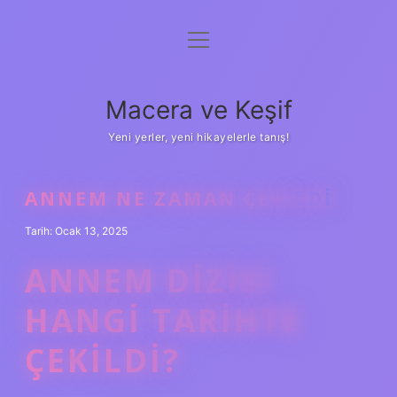
menüyü
Anasayfa
aç
Gizlilik Politikası
Macera ve Keşif
Yasal Uyarı
Yeni yerler, yeni hikayelerle tanış!
Hakkımızda
ANNEM NE ZAMAN ÇEKILDI
Tarih: Ocak 13, 2025
ANNEM DIZISI
HANGI TARIHTE
ÇEKILDI?