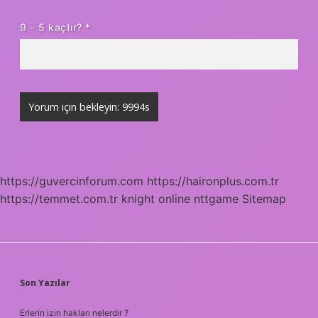
9 - 5 kaçtır?
*
https://guvercinforum.com
https://haironplus.com.tr
https://temmet.com.tr
knight online
nttgame
Sitemap
SIDEBAR
Son Yazılar
Erlerin izin hakları nelerdir ?