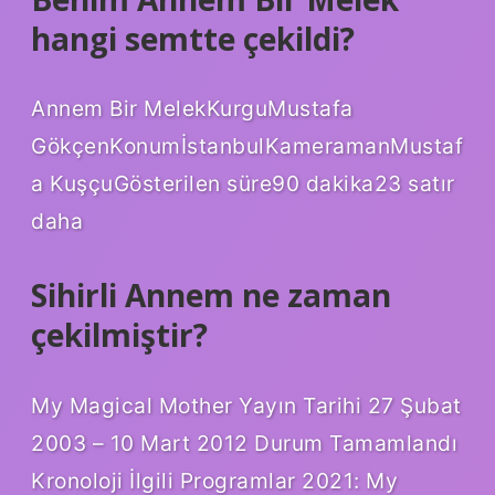
hangi semtte çekildi?
Annem Bir MelekKurguMustafa
GökçenKonumİstanbulKameramanMustaf
a KuşçuGösterilen süre90 dakika23 satır
daha
Sihirli Annem ne zaman
çekilmiştir?
My Magical Mother Yayın Tarihi 27 Şubat
2003 – 10 Mart 2012 Durum Tamamlandı
Kronoloji İlgili Programlar 2021: My