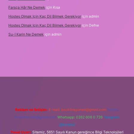
Farsça Hâr Ne Demek
için
Kısa
Hostes Olmak Için Kaç Dil Bilmek Gerekiyor
için
admin
Hostes Olmak Için Kaç Dil Bilmek Gerekiyor
için
Defne
Su-I Karin Ne Demek
için
admin
 elexbet
Reklam ve İletişim:
E-mail:
backlinkpaneli@gmail.com
Teams:
forumhizmeti@gmail.com
Whatsapp: 0262 606 0 726
Telegram:
@karabul
Yasal Uyarı:
Sitemiz, 5651 Sayılı Kanun gereğince Bilgi Teknolojileri