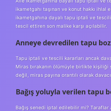
Aile ikametgahına dayalı tapu iptali ve t
ikametgahı taşınan ve konut hakkı ihlal e
ikametgahına dayalı tapu iptali ve tescil
tescil ettiren son malike karşı açılabilir.
Anneye devredilen tapu bo
Tapu iptali ve tescili kararları ancak dava
Miras bırakanın ölümüyle birlikte kişiliğ
değil, miras payına orantılı olarak davacın
Bağış yoluyla verilen tapu 
Bağış senedi iptal edilebilir mi? Taraflar