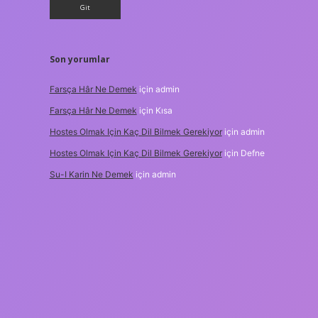
Son yorumlar
Farsça Hâr Ne Demek
için
admin
Farsça Hâr Ne Demek
için
Kısa
Hostes Olmak Için Kaç Dil Bilmek Gerekiyor
için
admin
Hostes Olmak Için Kaç Dil Bilmek Gerekiyor
için
Defne
Su-I Karin Ne Demek
için
admin