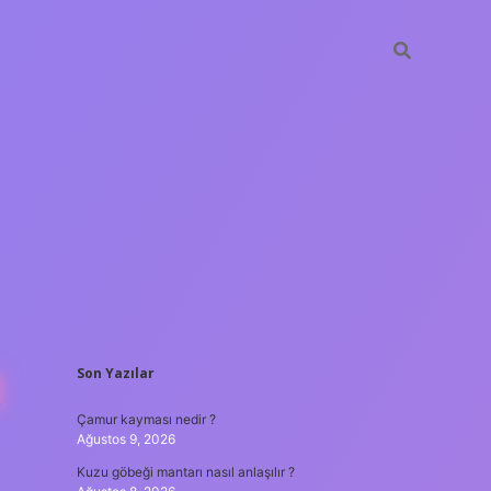
SIDEBAR
R
Son Yazılar
 casino
ilbet yeni giriş
Betexper giriş adresi
betexper.xyz
m el
Çamur kayması nedir ?
Ağustos 9, 2026
Kuzu göbeği mantarı nasıl anlaşılır ?