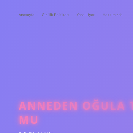
Anasayfa
Gizlilik Politikası
Yasal Uyarı
Hakkımızda
ANNEDEN OĞULA T
MU