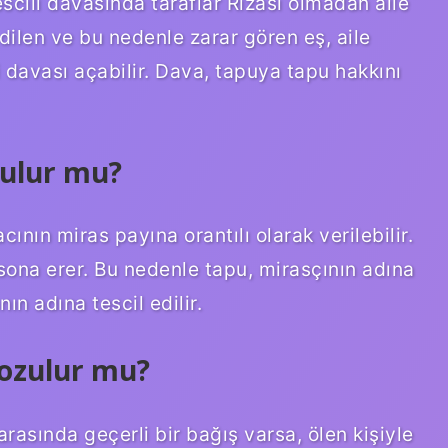
escili davasında taraflar Rızası olmadan aile
dilen ve bu nedenle zarar gören eş, aile
i davası açabilir. Dava, tapuya tapu hakkını
zulur mu?
cının miras payına orantılı olarak verilebilir.
i sona erer. Bu nedenle tapu, mirasçının adına
ın adına tescil edilir.
bozulur mu?
 arasında geçerli bir bağış varsa, ölen kişiyle