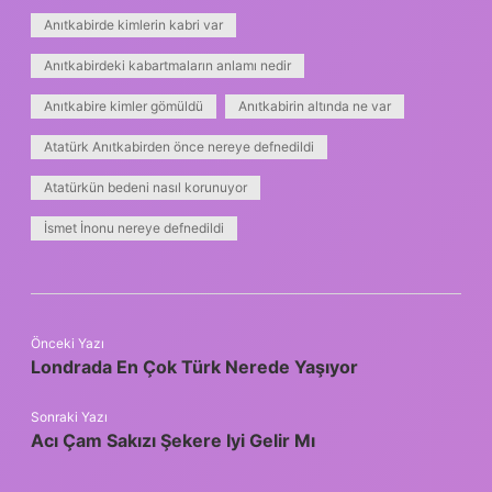
Anıtkabirde kimlerin kabri var
Anıtkabirdeki kabartmaların anlamı nedir
Anıtkabire kimler gömüldü
Anıtkabirin altında ne var
Atatürk Anıtkabirden önce nereye defnedildi
Atatürkün bedeni nasıl korunuyor
İsmet İnonu nereye defnedildi
Önceki Yazı
Londrada En Çok Türk Nerede Yaşıyor
Sonraki Yazı
Acı Çam Sakızı Şekere Iyi Gelir Mı