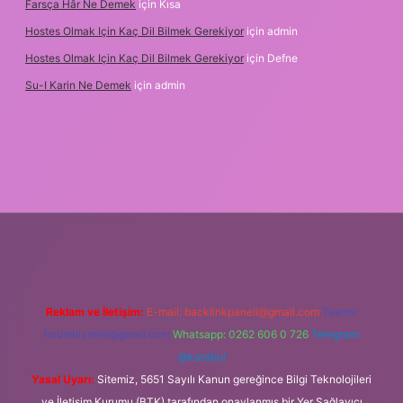
Farsça Hâr Ne Demek
için
Kısa
Hostes Olmak Için Kaç Dil Bilmek Gerekiyor
için
admin
Hostes Olmak Için Kaç Dil Bilmek Gerekiyor
için
Defne
Su-I Karin Ne Demek
için
admin
bet
Reklam ve İletişim:
E-mail:
backlinkpaneli@gmail.com
Teams:
forumhizmeti@gmail.com
Whatsapp: 0262 606 0 726
Telegram:
@karabul
Yasal Uyarı:
Sitemiz, 5651 Sayılı Kanun gereğince Bilgi Teknolojileri
ve İletişim Kurumu (BTK) tarafından onaylanmış bir Yer Sağlayıcı