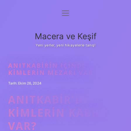
menüyü
Anasayfa
aç
Gizlilik Politikası
Macera ve Keşif
Yasal Uyarı
Yeni yerler, yeni hikayelerle tanış!
Hakkımızda
ANITKABIRIN IÇINDE
KIMLERIN MEZARI VAR
Tarih: Ekim 26, 2024
ANITKABIR’DE
KIMLERIN KABRI
VAR?