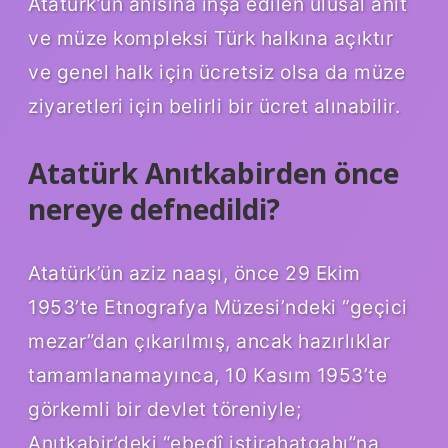
Atatürk’ün anısına inşa edilen ulusal anıt
ve müze kompleksi Türk halkına açıktır
ve genel halk için ücretsiz olsa da müze
ziyaretleri için belirli bir ücret alınabilir.
Atatürk Anıtkabirden önce
nereye defnedildi?
Atatürk’ün aziz naaşı, önce 29 Ekim
1953’te Etnografya Müzesi’ndeki “geçici
mezar”dan çıkarılmış, ancak hazırlıklar
tamamlanamayınca, 10 Kasım 1953’te
görkemli bir devlet töreniyle;
Anıtkabir’deki “ebedî istirahatgahı”na