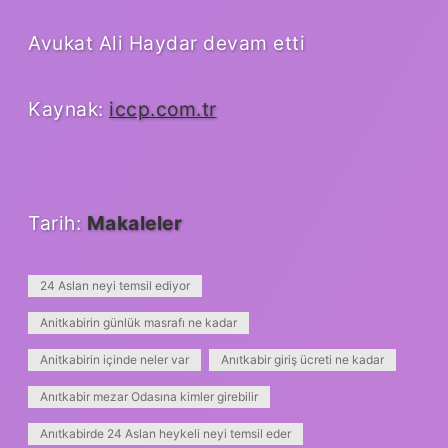
Avukat Ali Haydar devam etti
Kaynak:
iccp.com.tr
Tarih:
Makaleler
24 Aslan neyi temsil ediyor
Anitkabirin günlük masrafı ne kadar
Anitkabirin içinde neler var
Anıtkabir giriş ücreti ne kadar
Anıtkabir mezar Odasına kimler girebilir
Anıtkabirde 24 Aslan heykeli neyi temsil eder