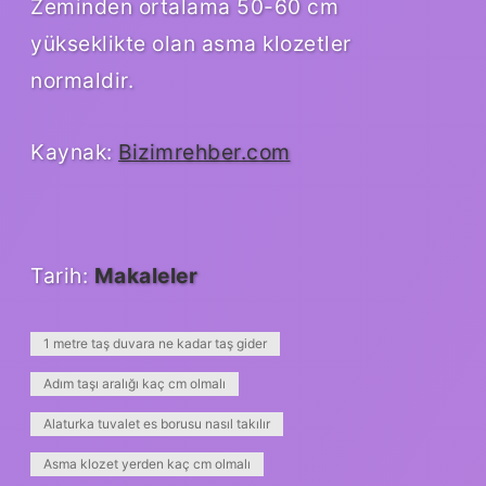
Zeminden ortalama 50-60 cm
yükseklikte olan asma klozetler
normaldir.
Kaynak:
Bizimrehber.com
Tarih:
Makaleler
1 metre taş duvara ne kadar taş gider
Adım taşı aralığı kaç cm olmalı
Alaturka tuvalet es borusu nasıl takılır
Asma klozet yerden kaç cm olmalı