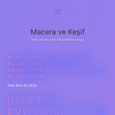
menüyü
Anasayfa
aç
Gizlilik Politikası
Macera ve Keşif
Yasal Uyarı
Yeni yerler, yeni hikayelerle tanış!
Hakkımızda
ALATURKA HELA TAŞININ
BITMIŞ DUVARDAN
ARKASININ UZAKLIĞI KAÇ MM
OLMALIDIR
Tarih: Ekim 24, 2024
HELA TAŞI
DUVARDAN KAÇ CM