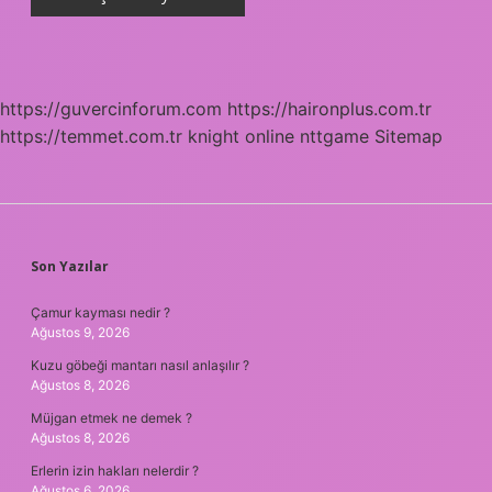
https://guvercinforum.com
https://haironplus.com.tr
https://temmet.com.tr
knight online
nttgame
Sitemap
SIDEBAR
Son Yazılar
Çamur kayması nedir ?
Ağustos 9, 2026
Kuzu göbeği mantarı nasıl anlaşılır ?
Ağustos 8, 2026
Müjgan etmek ne demek ?
Ağustos 8, 2026
Erlerin izin hakları nelerdir ?
Ağustos 6, 2026