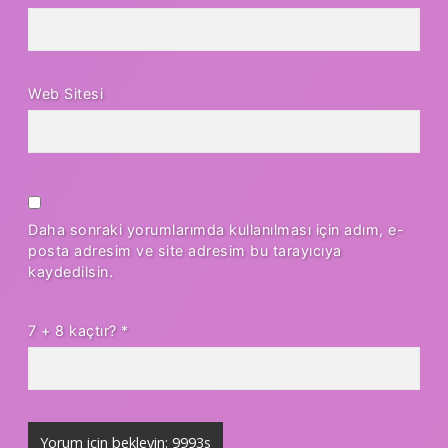
Web Sitesi
Daha sonraki yorumlarımda kullanılması için adım, e-
posta adresim ve site adresim bu tarayıcıya
kaydedilsin.
7 + 8 kaçtır?
*