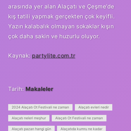
arasında yer alan Alaçatı ve Çeşme’de
kış tatili yapmak gerçekten çok keyifli.
Yazın kalabalık olmayan sokaklar kışın
çok daha sakin ve huzurlu oluyor.
Kaynak:
partylite.com.tr
Tarih:
Makaleler
2024 Alaçatı Ot Festivali ne zaman
Alaçatı evleri nedir
Alaçatı neleri meşhur
Alaçatı Ot Festivali ne zaman
Alaçatı pazarı hangi gün
Alaçatıda kumru ne kadar