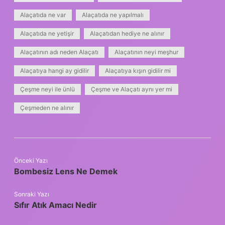
Alaçatıda ne var
Alaçatıda ne yapılmalı
Alaçatıda ne yetişir
Alaçatıdan hediye ne alınır
Alaçatının adı neden Alaçatı
Alaçatının neyi meşhur
Alaçatıya hangi ay gidilir
Alaçatıya kışın gidilir mi
Çeşme neyi ile ünlü
Çeşme ve Alaçatı aynı yer mi
Çeşmeden ne alınır
Önceki Yazı
Bombesiz Lens Ne Demek
Sonraki Yazı
Sıfır Atık Amacı Nedir