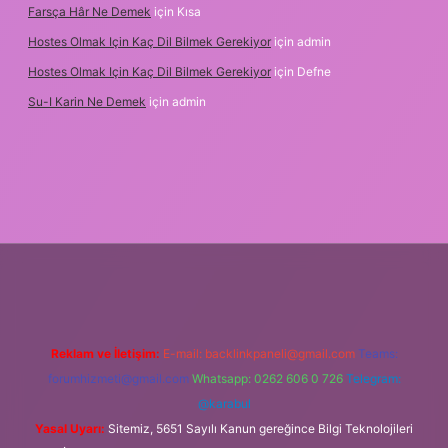
Farsça Hâr Ne Demek
için
Kısa
Hostes Olmak Için Kaç Dil Bilmek Gerekiyor
için
admin
Hostes Olmak Için Kaç Dil Bilmek Gerekiyor
için
Defne
Su-I Karin Ne Demek
için
admin
exbet
Reklam ve İletişim:
E-mail:
backlinkpaneli@gmail.com
Teams:
forumhizmeti@gmail.com
Whatsapp: 0262 606 0 726
Telegram:
@karabul
Yasal Uyarı:
Sitemiz, 5651 Sayılı Kanun gereğince Bilgi Teknolojileri