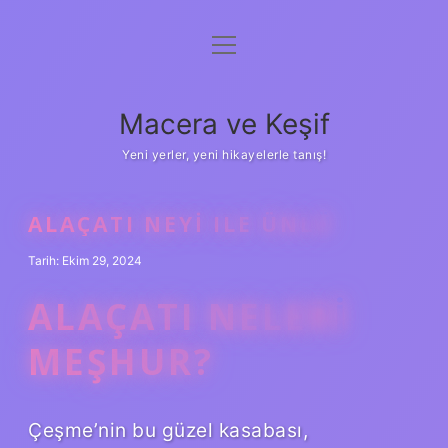
menüyü
Anasayfa
aç
Gizlilik Politikası
Macera ve Keşif
Yasal Uyarı
Yeni yerler, yeni hikayelerle tanış!
Hakkımızda
ALAÇATI NEYI ILE ÜNLÜ
Tarih: Ekim 29, 2024
ALAÇATI NELERI
MEŞHUR?
Çeşme’nin bu güzel kasabası,