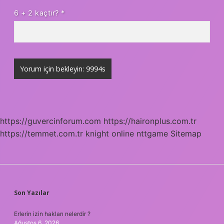
6 + 2 kaçtır?
*
https://guvercinforum.com
https://haironplus.com.tr
https://temmet.com.tr
knight online
nttgame
Sitemap
SIDEBAR
Son Yazılar
Erlerin izin hakları nelerdir ?
Ağustos 6, 2026