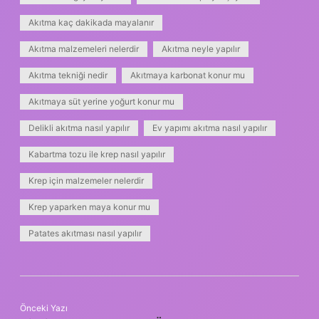
Akıtma kaç dakikada mayalanır
Akıtma malzemeleri nelerdir
Akıtma neyle yapılır
Akıtma tekniği nedir
Akıtmaya karbonat konur mu
Akıtmaya süt yerine yoğurt konur mu
Delikli akıtma nasıl yapılır
Ev yapımı akıtma nasıl yapılır
Kabartma tozu ile krep nasıl yapılır
Krep için malzemeler nelerdir
Krep yaparken maya konur mu
Patates akıtması nasıl yapılır
Önceki Yazı