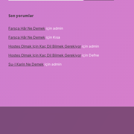
Son yorumlar
Farsça Hâr Ne Demek
için
admin
Farsça Hâr Ne Demek
için
Kısa
Hostes Olmak Için Kaç Dil Bilmek Gerekiyor
için
admin
Hostes Olmak Için Kaç Dil Bilmek Gerekiyor
için
Defne
Su-I Karin Ne Demek
için
admin
lexbet