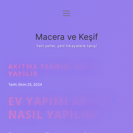
menüyü
Anasayfa
aç
Gizlilik Politikası
Macera ve Keşif
Yasal Uyarı
Yeni yerler, yeni hikayelerle tanış!
Hakkımızda
AKITMA TEKNIGI NASIL
YAPILIR
Tarih: Ekim 25, 2024
EV YAPIMI AKITMA
NASIL YAPILIR?