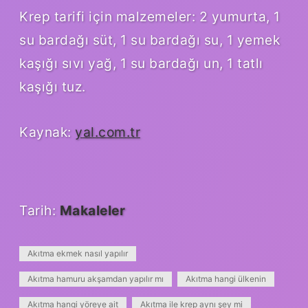
Krep tarifi için malzemeler: 2 yumurta, 1
su bardağı süt, 1 su bardağı su, 1 yemek
kaşığı sıvı yağ, 1 su bardağı un, 1 tatlı
kaşığı tuz.
Kaynak:
yal.com.tr
Tarih:
Makaleler
Akıtma ekmek nasıl yapılır
Akıtma hamuru akşamdan yapılır mı
Akıtma hangi ülkenin
Akıtma hangi yöreye ait
Akıtma ile krep aynı şey mi