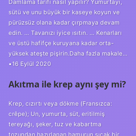
Damlama tarifi nasıl yapılır? Yumurtayı,
sütü ve unu büyük bir kaseye koyun ve
pürüzsüz olana kadar çırpmaya devam
edin. … Tavanızı iyice ısıtın. … Kenarları
ve üstü hafifçe kuruyana kadar orta-
yüksek ateşte pişirin.Daha fazla makale…
•16 Eylül 2020
Akıtma ile krep aynı şey mi?
Krep, cızırtı veya dökme (Fransızca:
crêpe); Un, yumurta, süt, eritilmiş
tereyağı, şeker, tuz ve kabartma
tozundan hazırlanan hamurun sıcak bir