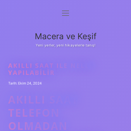
menüyü
Anasayfa
aç
Gizlilik Politikası
Macera ve Keşif
Yasal Uyarı
Yeni yerler, yeni hikayelerle tanış!
Hakkımızda
AKILLI SAAT ILE NELER
YAPILABILIR
Tarih: Ekim 24, 2024
AKILLI SAAT
TELEFON
OLMADAN