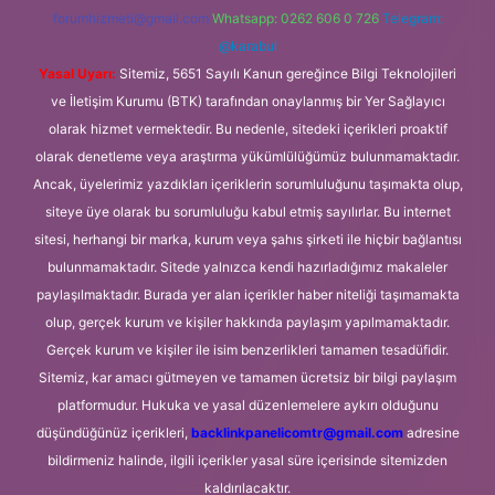
forumhizmeti@gmail.com
Whatsapp: 0262 606 0 726
Telegram:
@karabul
Yasal Uyarı:
Sitemiz, 5651 Sayılı Kanun gereğince Bilgi Teknolojileri
ve İletişim Kurumu (BTK) tarafından onaylanmış bir Yer Sağlayıcı
olarak hizmet vermektedir. Bu nedenle, sitedeki içerikleri proaktif
olarak denetleme veya araştırma yükümlülüğümüz bulunmamaktadır.
Ancak, üyelerimiz yazdıkları içeriklerin sorumluluğunu taşımakta olup,
siteye üye olarak bu sorumluluğu kabul etmiş sayılırlar. Bu internet
sitesi, herhangi bir marka, kurum veya şahıs şirketi ile hiçbir bağlantısı
bulunmamaktadır. Sitede yalnızca kendi hazırladığımız makaleler
paylaşılmaktadır. Burada yer alan içerikler haber niteliği taşımamakta
olup, gerçek kurum ve kişiler hakkında paylaşım yapılmamaktadır.
Gerçek kurum ve kişiler ile isim benzerlikleri tamamen tesadüfidir.
Sitemiz, kar amacı gütmeyen ve tamamen ücretsiz bir bilgi paylaşım
platformudur. Hukuka ve yasal düzenlemelere aykırı olduğunu
düşündüğünüz içerikleri,
backlinkpanelicomtr@gmail.com
adresine
bildirmeniz halinde, ilgili içerikler yasal süre içerisinde sitemizden
kaldırılacaktır.