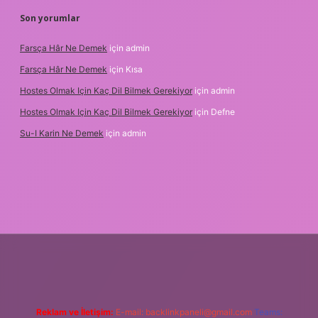
Son yorumlar
Farsça Hâr Ne Demek
için
admin
Farsça Hâr Ne Demek
için
Kısa
Hostes Olmak Için Kaç Dil Bilmek Gerekiyor
için
admin
Hostes Olmak Için Kaç Dil Bilmek Gerekiyor
için
Defne
Su-I Karin Ne Demek
için
admin
et
Reklam ve İletişim:
E-mail:
backlinkpaneli@gmail.com
Teams: