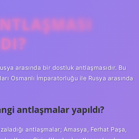
ANTLAŞMASI
DI?
usya arasında bir dostluk antlaşmasıdır. Bu
ları Osmanlı İmparatorluğu ile Rusya arasında
ngi antlaşmalar yapıldı?
imzaladığı antlaşmalar; Amasya, Ferhat Paşa,