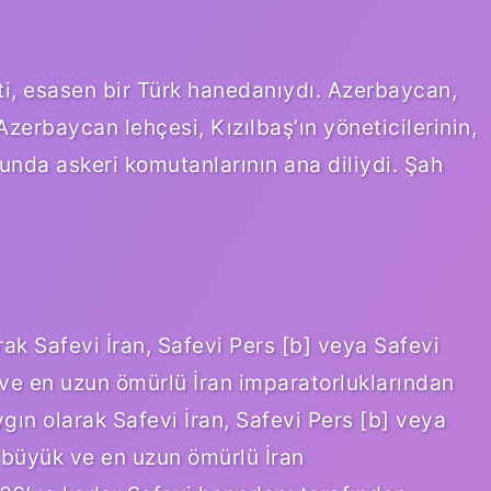
i, esasen bir Türk hanedanıydı. Azerbaycan,
zerbaycan lehçesi, Kızılbaş’ın yöneticilerinin,
nda askeri komutanlarının ana diliydi. Şah
rak Safevi İran, Safevi Pers [b] veya Safevi
k ve en uzun ömürlü İran imparatorluklarından
aygın olarak Safevi İran, Safevi Pers [b] veya
n büyük ve en uzun ömürlü İran