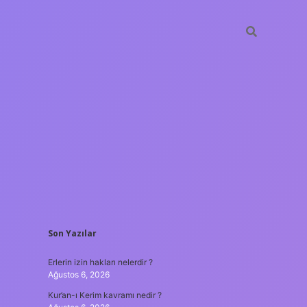
SIDEBAR
Son Yazılar
t casino
ilbet yeni giriş
Betexper giriş adresi
betexper.xyz
m e
Erlerin izin hakları nelerdir ?
Ağustos 6, 2026
Kur’an-ı Kerim kavramı nedir ?