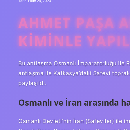
Tarih: Ekim 29, 2024
AHMET PAŞA 
KIMINLE YAPIL
Bu antlaşma Osmanlı İmparatorluğu ile R
antlaşma ile Kafkasya’daki Safevi toprak
paylaşıldı.
Osmanlı ve İran arasında ha
Osmanlı Devleti’nin İran (Safeviler) ile 