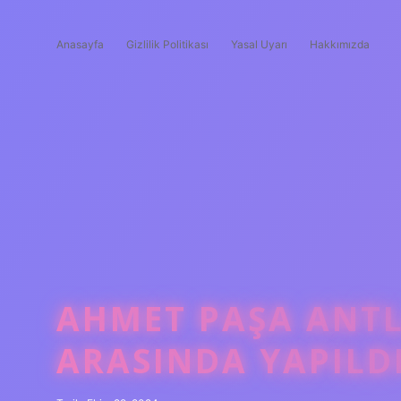
Anasayfa
Gizlilik Politikası
Yasal Uyarı
Hakkımızda
AHMET PAŞA ANTL
ARASINDA YAPILD