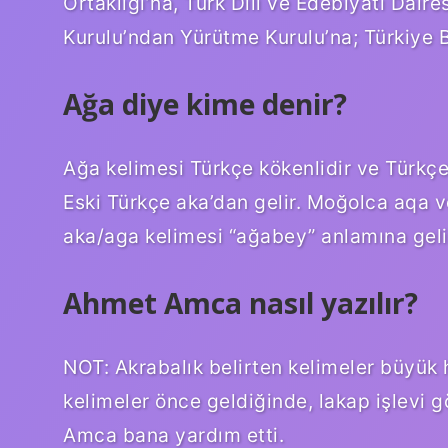
Ortaklığı’na, Türk Dili ve Edebiyatı Dair
Kurulu’ndan Yürütme Kurulu’na; Türkiye 
Ağa diye kime denir?
Ağa kelimesi Türkçe kökenlidir ve Türkç
Eski Türkçe aka’dan gelir. Moğolca aqa v
aka/aga kelimesi “ağabey” anlamına geli
Ahmet Amca nasıl yazılır?
NOT: Akrabalık belirten kelimeler büyük 
kelimeler önce geldiğinde, lakap işlevi g
Amca bana yardım etti.