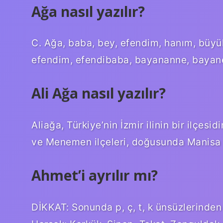
Ağa nasıl yazılır?
C. Ağa, baba, bey, efendim, hanım, büyü
efendim, efendibaba, bayananne, bayane
Ali Ağa nasıl yazılır?
Aliağa, Türkiye’nin İzmir ilinin bir ilçes
ve Menemen ilçeleri, doğusunda Manisa il
Ahmet’i ayrılır mı?
DİKKAT: Sonunda p, ç, t, k ünsüzlerinden