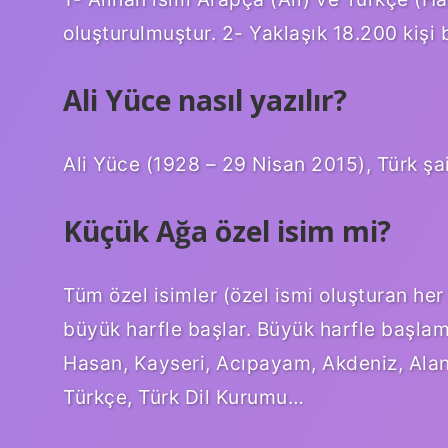
oluşturulmuştur. 2- Yaklaşık 18.200 kişi 
Ali Yüce nasıl yazılır?
Ali Yüce (1928 – 29 Nisan 2015), Türk şa
Küçük Ağa özel isim mi?
Tüm özel isimler (özel ismi oluşturan her
büyük harfle başlar. Büyük harfle başlamaz
Hasan, Kayseri, Acıpayam, Akdeniz, Alan
Türkçe, Türk Dil Kurumu…