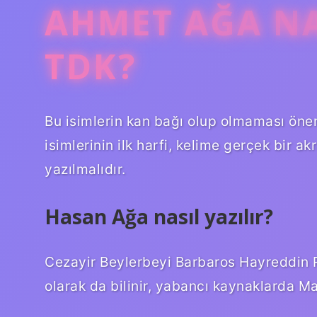
AHMET AĞA NA
TDK?
Bu isimlerin kan bağı olup olmaması öneml
isimlerinin ilk harfi, kelime gerçek bir 
yazılmalıdır.
Hasan Ağa nasıl yazılır?
Cezayir Beylerbeyi Barbaros Hayreddin 
olarak da bilinir, yabancı kaynaklarda Ma