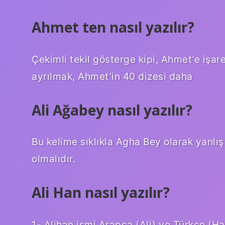
Ahmet ten nasıl yazılır?
Çekimli tekil gösterge kipi, Ahmet’e işar
ayrılmak, Ahmet’in 40 dizesi daha
Ali Ağabey nasıl yazılır?
Bu kelime sıklıkla Agha Bey olarak yanlış 
olmalıdır.
Ali Han nasıl yazılır?
1- Alihan ismi Arapça (Ali) ve Türkçe (Han