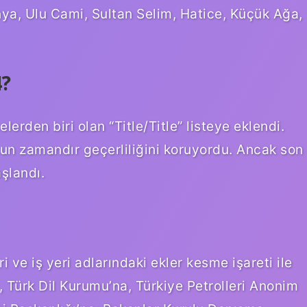
ya, Ulu Cami, Sultan Selim, Hatice, Küçük Ağa,
4?
erden biri olan “Title/Title” listeye eklendi.
zun zamandır geçerliliğini koruyordu. Ancak son
aşlandı.
i ve iş yeri adlarındaki ekler kesme işareti ile
, Türk Dil Kurumu’na, Türkiye Petrolleri Anonim