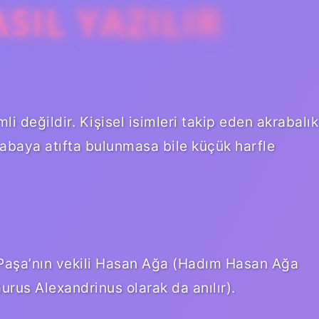
SIL YAZILIR
i değildir. Kişisel isimleri takip eden akrabalık
akrabaya atıfta bulunmasa bile küçük harfle
Paşa’nın vekili Hasan Ağa (Hadım Hasan Ağa
urus Alexandrinus olarak da anılır).