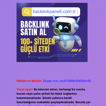
Reklam ve İletişim:
Skype: live:.cid.575569c608265c69
Yasal Uyarı:
Bu internet sitesi, herhangi bir marka,
kurum veya şahıs şirketi ile hiçbir bağlantısı
bulunmamaktadır. Sitede yalnızca kendi
hazırladığımız makaleler paylaşılmaktadır. Burada yer