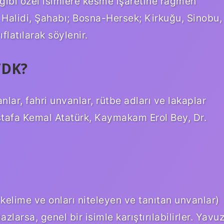
gibi özel isimlere kesme işaretine rağmen
 Halidi, Şahabı; Bosna-Hersek; Kirkuğu, Sinobu,
flatılarak söylenir.
 TDK?
lar, fahri unvanlar, rütbe adları ve lakaplar
tafa Kemal Atatürk, Kaymakam Erol Bey, Dr.
 kelime ve onları niteleyen ve tanıtan unvanlar)
larsa, genel bir isimle karıştırılabilirler. Yavuz