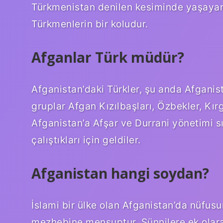
Türkmenistan denilen kesiminde yaşayan,
Türkmenlerin bir koludur.
Afganlar Türk müdür?
Afganistan’daki Türkler, şu anda Afganis
gruplar Afgan Kızılbaşları, Özbekler, Kırg
Afganistan’a Afşar ve Durrani yönetimi 
çalıştıkları için geldiler.
Afganistan hangi soydan?
İslami bir ülke olan Afganistan’da nüfu
mezhebine mensuptur. Sünnilere ek olarak,