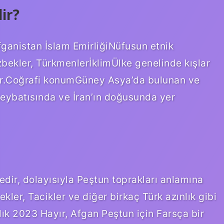
ir?
ganistan İslam EmirliğiNüfusun etnik
zbekler, TürkmenlerİklimÜlke genelinde kışlar
ktır.Coğrafi konumGüney Asya’da bulunan ve
uzeybatısında ve İran’ın doğusunda yer
edir, dolayısıyla Peştun toprakları anlamına
kler, Tacikler ve diğer birkaç Türk azınlık gibi
lık 2023 Hayır, Afgan Peştun için Farsça bir