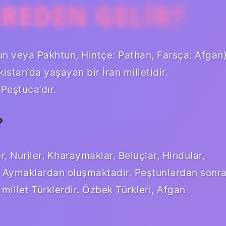
EREDEN GELIR?
un veya Pakhtun, Hintçe: Pathan, Farsça: Afgan
tan’da yaşayan bir İran milletidir.
 Peştuca’dır.
?
er, Nuriler, Kharaymaklar, Beluçlar, Hindular,
ve Aymaklardan oluşmaktadır. Peştunlardan sonr
millet Türklerdir. Özbek Türkleri, Afgan