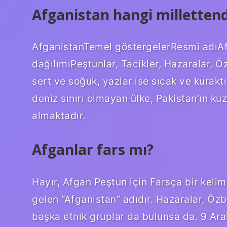
Afganistan hangi millettend
AfganistanTemel göstergelerResmi adıAf
dağılımıPeştunlar, Tacikler, Hazaralar, Ö
sert ve soğuk, yazlar ise sıcak ve kura
deniz sınırı olmayan ülke, Pakistan’ın k
almaktadır.
Afganlar fars mı?
Hayır, Afgan Peştun için Farsça bir kelim
gelen “Afganistan” adıdır. Hazaralar, Özbe
başka etnik gruplar da bulunsa da. 9 Ara