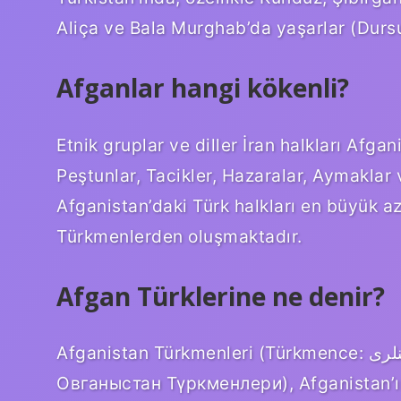
Aliça ve Bala Murghab’da yaşarlar (Durs
Afganlar hangi kökenli?
Etnik gruplar ve diller İran halkları Afg
Peştunlar, Tacikler, Hazaralar, Aymaklar v
Afganistan’daki Türk halkları en büyük a
Türkmenlerden oluşmaktadır.
Afgan Türklerine ne denir?
Afganistan Türkmenleri (Türkmence: اوغانستان تركمنلرى, Owganystan Turkmen,
Овганыстан Түркменлери), Afganistan’ı