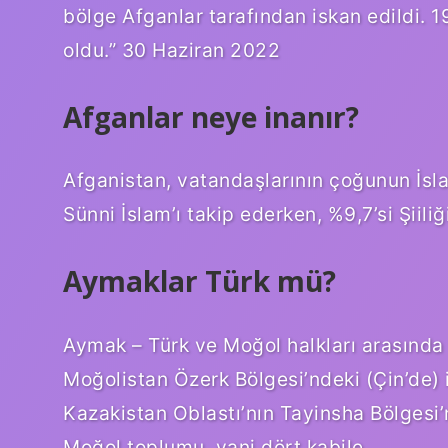
bölge Afganlar tarafından iskan edildi. 1
oldu.” 30 Haziran 2022
Afganlar neye inanır?
Afganistan, vatandaşlarının çoğunun İsla
Sünni İslam’ı takip ederken, %9,7’si Şiiliğ
Aymaklar Türk mü?
Aymak – Türk ve Moğol halkları arasında b
Moğolistan Özerk Bölgesi’ndeki (Çin’de) 
Kazakistan Oblastı’nın Tayinsha Bölgesi’
Moğol toplumu, yani dört kabile.