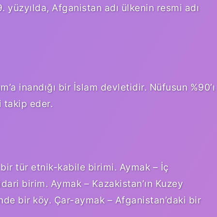
9. yüzyılda, Afganistan adı ülkenin resmi adı
m’a inandığı bir İslam devletidir. Nüfusun %90’ı
i takip eder.
ir tür etnik-kabile birimi. Aymak – İç
idari birim. Aymak – Kazakistan’ın Kuzey
nde bir köy. Çar-aymak – Afganistan’daki bir