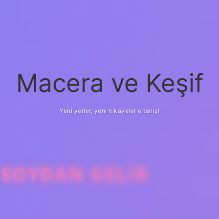
Macera ve Keşif
Yeni yerler, yeni hikayelerle tanış!
SOYDAN GELIR
betci
vd casino
ilbe