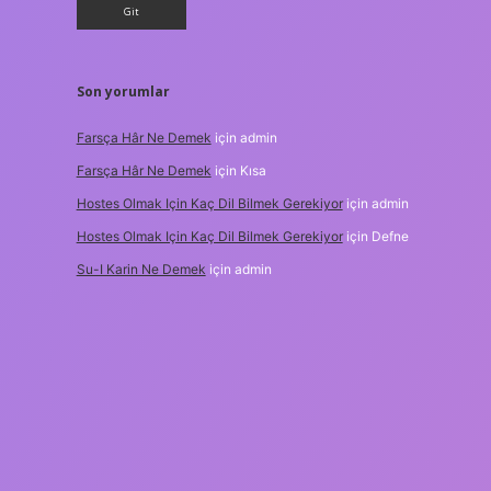
Son yorumlar
Farsça Hâr Ne Demek
için
admin
Farsça Hâr Ne Demek
için
Kısa
Hostes Olmak Için Kaç Dil Bilmek Gerekiyor
için
admin
Hostes Olmak Için Kaç Dil Bilmek Gerekiyor
için
Defne
Su-I Karin Ne Demek
için
admin