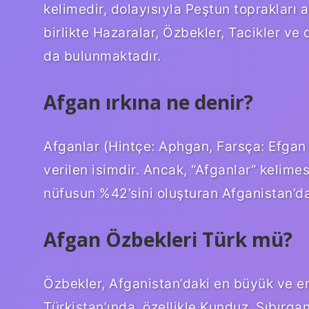
kelimedir, dolayısıyla Peştun toprakları 
birlikte Hazaralar, Özbekler, Tacikler ve 
da bulunmaktadır.
Afgan ırkına ne denir?
Afganlar (Hintçe: Aphgan, Farsça: Efgan
verilen isimdir. Ancak, “Afganlar” kelimes
nüfusun %42’sini oluşturan Afganistan’da
Afgan Özbekleri Türk mü?
Özbekler, Afganistan’daki en büyük ve e
Türkistan’ında, özellikle Kunduz, Şıbırga