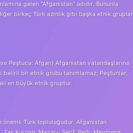
anlamına gelen “Afganistan” adıdır. Bununla
diğer birkaç Türk azınlık gibi başka etnik gruplar
 ve Peştuca: Afgan) Afganistan vatandaşlarına
i belirli bir etnik grubu tanımlamaz; Peştunlar,
ki en büyük etnik gruptur.
n önemli Türk topluluğudur. Afganistan
n, Taş Kurgan, Mezar-ı Şerif, Belh, Meymene,