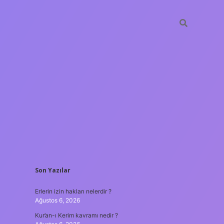
SIDEBAR
Son Yazılar
t casino
ilbet yeni giriş
Betexper giriş adresi
betexper.xyz
m el
Erlerin izin hakları nelerdir ?
Ağustos 6, 2026
Kur’an-ı Kerim kavramı nedir ?