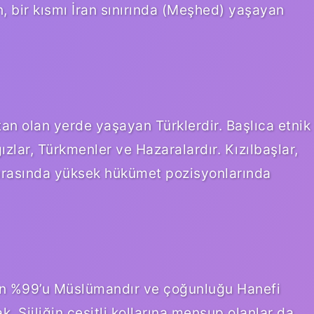
 bir kısmı İran sınırında (Meşhed) yaşayan
tan olan yerde yaşayan Türklerdir. Başlıca etnik
ızlar, Türkmenler ve Hazaralardır. Kızılbaşlar,
sırasında yüksek hükümet pozisyonlarında
sun %99’u Müslümandır ve çoğunluğu Hanefi
 Şiiliğin çeşitli kollarına mensup olanlar da