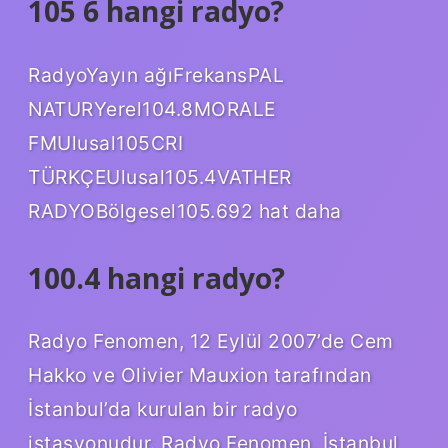
105 6 hangi radyo?
RadyoYayın ağıFrekansPAL
NATURYerel104.8MORALE
FMUlusal105CRI
TÜRKÇEUlusal105.4VATHER
RADYOBölgesel105.692 hat daha
100.4 hangi radyo?
Radyo Fenomen, 12 Eylül 2007’de Cem
Hakko ve Olivier Mauxion tarafından
İstanbul’da kurulan bir radyo
istasyonudur. Radyo Fenomen, İstanbul