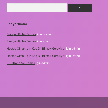
Arama
Son yorumlar
Farsça Hâr Ne Demek
için
admin
Farsça Hâr Ne Demek
için
Kısa
Hostes Olmak Için Kaç Dil Bilmek Gerekiyor
için
admin
Hostes Olmak Için Kaç Dil Bilmek Gerekiyor
için
Defne
Su-I Karin Ne Demek
için
admin
.xyz
m elexbet