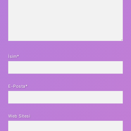
İsim*
E-Posta*
Web Sitesi