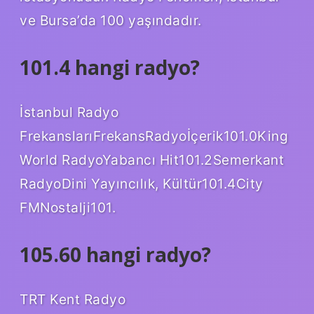
ve Bursa’da 100 yaşındadır.
101.4 hangi radyo?
İstanbul Radyo
FrekanslarıFrekansRadyoİçerik101.0King
World RadyoYabancı Hit101.2Semerkant
RadyoDini Yayıncılık, Kültür101.4City
FMNostalji101.
105.60 hangi radyo?
TRT Kent Radyo