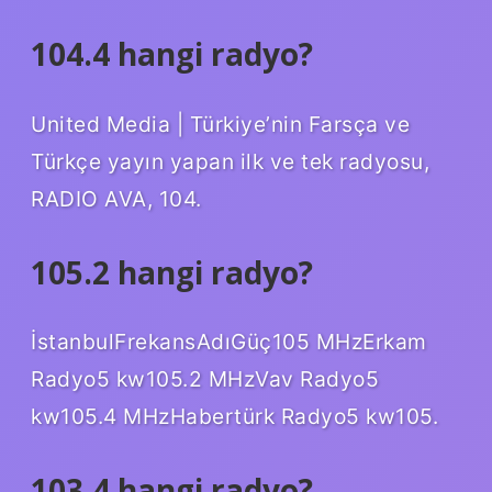
104.4 hangi radyo?
United Media | Türkiye’nin Farsça ve
Türkçe yayın yapan ilk ve tek radyosu,
RADIO AVA, 104.
105.2 hangi radyo?
İstanbulFrekansAdıGüç105 MHzErkam
Radyo5 kw105.2 MHzVav Radyo5
kw105.4 MHzHabertürk Radyo5 kw105.
103.4 hangi radyo?