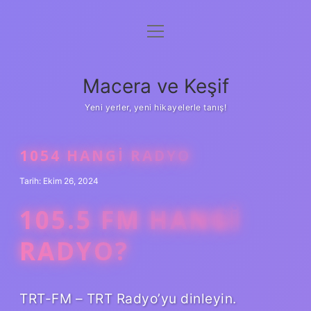
menüyü
Anasayfa
aç
Gizlilik Politikası
Macera ve Keşif
Yasal Uyarı
Yeni yerler, yeni hikayelerle tanış!
Hakkımızda
1054 HANGI RADYO
Tarih: Ekim 26, 2024
105.5 FM HANGI
RADYO?
TRT-FM – TRT Radyo’yu dinleyin.