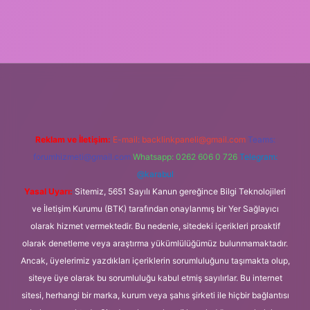
bet
Reklam ve İletişim:
E-mail:
backlinkpaneli@gmail.com
Teams:
forumhizmeti@gmail.com
Whatsapp: 0262 606 0 726
Telegram:
@karabul
Yasal Uyarı:
Sitemiz, 5651 Sayılı Kanun gereğince Bilgi Teknolojileri
ve İletişim Kurumu (BTK) tarafından onaylanmış bir Yer Sağlayıcı
olarak hizmet vermektedir. Bu nedenle, sitedeki içerikleri proaktif
olarak denetleme veya araştırma yükümlülüğümüz bulunmamaktadır.
Ancak, üyelerimiz yazdıkları içeriklerin sorumluluğunu taşımakta olup,
siteye üye olarak bu sorumluluğu kabul etmiş sayılırlar. Bu internet
sitesi, herhangi bir marka, kurum veya şahıs şirketi ile hiçbir bağlantısı