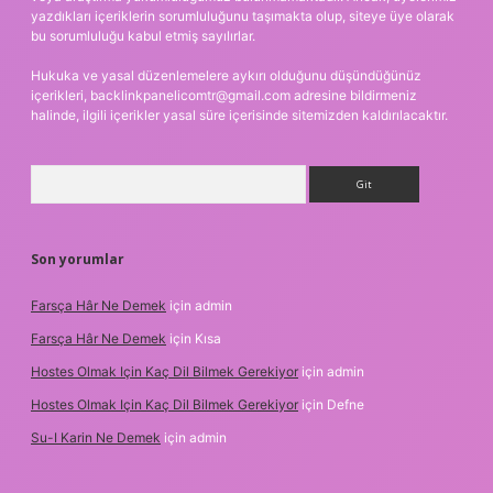
yazdıkları içeriklerin sorumluluğunu taşımakta olup, siteye üye olarak
bu sorumluluğu kabul etmiş sayılırlar.
Hukuka ve yasal düzenlemelere aykırı olduğunu düşündüğünüz
içerikleri,
backlinkpanelicomtr@gmail.com
adresine bildirmeniz
halinde, ilgili içerikler yasal süre içerisinde sitemizden kaldırılacaktır.
Arama
Son yorumlar
Farsça Hâr Ne Demek
için
admin
Farsça Hâr Ne Demek
için
Kısa
Hostes Olmak Için Kaç Dil Bilmek Gerekiyor
için
admin
Hostes Olmak Için Kaç Dil Bilmek Gerekiyor
için
Defne
Su-I Karin Ne Demek
için
admin