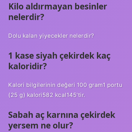
Kilo aldırmayan besinler
nelerdir?
Dolu kalan yiyecekler nelerdir?
1 kase siyah çekirdek kaç
kaloridir?
Kalori bilgilerinin değeri 100 gram1 portu
(25 g) kalori582 kcal145’tir.
Sabah aç karnına çekirdek
yersem ne olur?