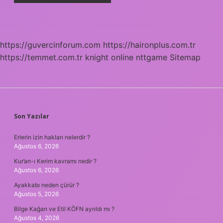
https://guvercinforum.com
https://haironplus.com.tr
https://temmet.com.tr
knight online
nttgame
Sitemap
SIDEBAR
Son Yazılar
Erlerin izin hakları nelerdir ?
Ağustos 6, 2026
Kur’an-ı Kerim kavramı nedir ?
Ağustos 6, 2026
Ayakkabı neden çürür ?
Ağustos 5, 2026
Bilge Kağan ve Etil KÖFN ayrıldı mı ?
Ağustos 4, 2026