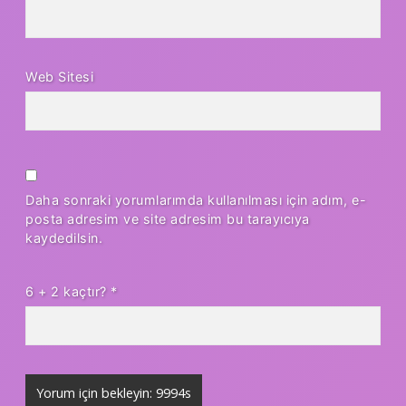
Web Sitesi
Daha sonraki yorumlarımda kullanılması için adım, e-
posta adresim ve site adresim bu tarayıcıya
kaydedilsin.
6 + 2 kaçtır?
*