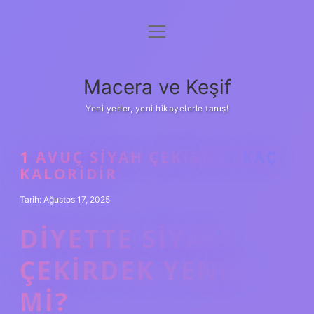
menüyü
Anasayfa
aç
Gizlilik Politikası
Macera ve Keşif
Yasal Uyarı
Yeni yerler, yeni hikayelerle tanış!
Hakkımızda
1 AVUÇ SIYAH ÇEKIRDEK KAÇ
KALORIDIR
Tarih: Ağustos 17, 2025
DIYETTE SIYAH
ÇEKIRDEK YENIR
MI?