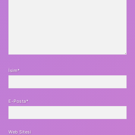
İsim*
E-Posta*
Web Sitesi