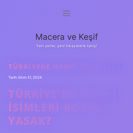
menüyü
Anasayfa
aç
Gizlilik Politikası
Macera ve Keşif
Yasal Uyarı
Yeni yerler, yeni hikayelerle tanış!
Hakkımızda
TÜRKIYEDE HANGI ISIM YASAK
Tarih: Ekim 31, 2024
TÜRKIYE’DE HANGI
ISIMLERI KOYMAK
YASAK?