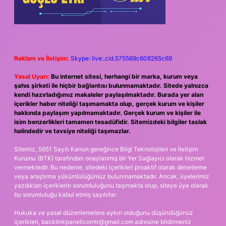
Reklam ve İletişim:
Skype: live:.cid.575569c608265c69
Yasal Uyarı:
Bu internet sitesi, herhangi bir marka, kurum veya
şahıs şirketi ile hiçbir bağlantısı bulunmamaktadır. Sitede yalnızca
kendi hazırladığımız makaleler paylaşılmaktadır. Burada yer alan
içerikler haber niteliği taşımamakta olup, gerçek kurum ve kişiler
hakkında paylaşım yapılmamaktadır. Gerçek kurum ve kişiler ile
isim benzerlikleri tamamen tesadüfidir. Sitemizdeki bilgiler taslak
halindedir ve tavsiye niteliği taşımazlar.
Sitemiz, 5651 Sayılı Kanun gereğince Bilgi Teknolojileri ve İletişim
Kurumu (BTK) tarafından onaylanmış bir Yer Sağlayıcı olarak hizmet
vermektedir. Bu nedenle, sitedeki içerikleri proaktif olarak denetleme
veya araştırma yükümlülüğümüz bulunmamaktadır. Ancak, üyelerimiz
yazdıkları içeriklerin sorumluluğunu taşımakta olup, siteye üye olarak
bu sorumluluğu kabul etmiş sayılırlar.
Hukuka ve yasal düzenlemelere aykırı olduğunu düşündüğünüz
içerikleri,
backlinkpanelicomtr@gmail.com
adresine bildirmeniz