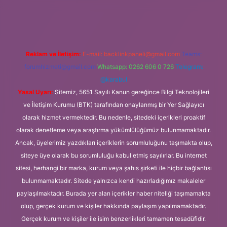
xbet
Reklam ve İletişim:
E-mail:
backlinkpaneli@gmail.com
Teams:
forumhizmeti@gmail.com
Whatsapp: 0262 606 0 726
Telegram:
@karabul
Yasal Uyarı:
Sitemiz, 5651 Sayılı Kanun gereğince Bilgi Teknolojileri
ve İletişim Kurumu (BTK) tarafından onaylanmış bir Yer Sağlayıcı
olarak hizmet vermektedir. Bu nedenle, sitedeki içerikleri proaktif
olarak denetleme veya araştırma yükümlülüğümüz bulunmamaktadır.
Ancak, üyelerimiz yazdıkları içeriklerin sorumluluğunu taşımakta olup,
siteye üye olarak bu sorumluluğu kabul etmiş sayılırlar. Bu internet
sitesi, herhangi bir marka, kurum veya şahıs şirketi ile hiçbir bağlantısı
bulunmamaktadır. Sitede yalnızca kendi hazırladığımız makaleler
paylaşılmaktadır. Burada yer alan içerikler haber niteliği taşımamakta
olup, gerçek kurum ve kişiler hakkında paylaşım yapılmamaktadır.
Gerçek kurum ve kişiler ile isim benzerlikleri tamamen tesadüfidir.