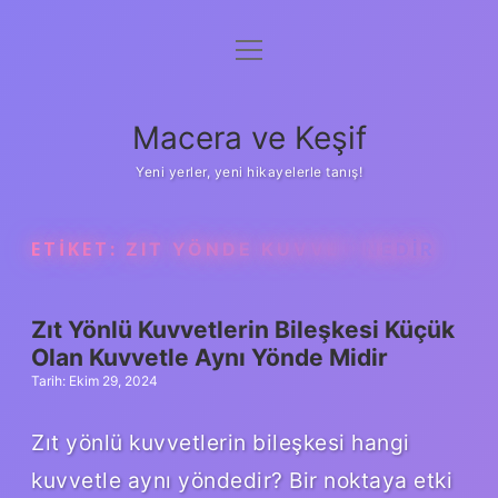
menüyü
Anasayfa
aç
Gizlilik Politikası
Macera ve Keşif
Yasal Uyarı
Yeni yerler, yeni hikayelerle tanış!
Hakkımızda
ETIKET:
ZIT YÖNDE KUVVET NEDIR
Zıt Yönlü Kuvvetlerin Bileşkesi Küçük
Olan Kuvvetle Aynı Yönde Midir
Tarih: Ekim 29, 2024
Zıt yönlü kuvvetlerin bileşkesi hangi
kuvvetle aynı yöndedir? Bir noktaya etki