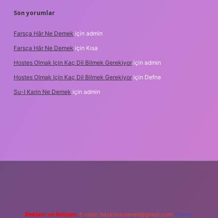
Son yorumlar
Farsça Hâr Ne Demek
için
admin
Farsça Hâr Ne Demek
için
Kısa
Hostes Olmak Için Kaç Dil Bilmek Gerekiyor
için
admin
Hostes Olmak Için Kaç Dil Bilmek Gerekiyor
için
Defne
Su-I Karin Ne Demek
için
admin
dresi
betexper.xyz
m elexbet
Reklam ve İletişim:
E-mail:
backlinkpaneli@gmail.com
Teams: