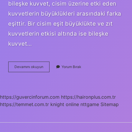
bileşke kuvvet, cisim üzerine etki eden
kuvvetlerin büyüklükleri arasındaki farka
eşittir. Bir cisim eşit büyüklükte ve zıt
kuvvetlerin etkisi altında ise bileşke
kuvvet…
Zıt
Devamını okuyun
Yorum Bırak
Yönlü
Kuvvetlerin
Bileşkesi
Küçük
Olan
https://guvercinforum.com
https://haironplus.com.tr
Kuvvetle
https://temmet.com.tr
Aynı
knight online
nttgame
Sitemap
Yönde
Midir