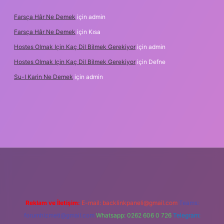
Farsça Hâr Ne Demek
için
admin
Farsça Hâr Ne Demek
için
Kısa
Hostes Olmak Için Kaç Dil Bilmek Gerekiyor
için
admin
Hostes Olmak Için Kaç Dil Bilmek Gerekiyor
için
Defne
Su-I Karin Ne Demek
için
admin
adresi
betexper.xyz
m elexbet
Reklam ve İletişim:
E-mail:
backlinkpaneli@gmail.com
Teams:
forumhizmeti@gmail.com
Whatsapp: 0262 606 0 726
Telegram: