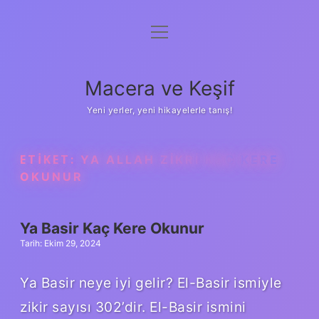
menüyü
Anasayfa
aç
Gizlilik Politikası
Macera ve Keşif
Yasal Uyarı
Yeni yerler, yeni hikayelerle tanış!
Hakkımızda
ETIKET:
YA ALLAH ZIKRI KAÇ KERE
OKUNUR
Ya Basir Kaç Kere Okunur
Tarih: Ekim 29, 2024
Ya Basir neye iyi gelir? El-Basir ismiyle
zikir sayısı 302’dir. El-Basir ismini