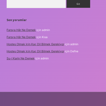
Arama
Son yorumlar
Farsça Hâr Ne Demek
için
admin
Farsça Hâr Ne Demek
için
Kısa
Hostes Olmak Için Kaç Dil Bilmek Gerekiyor
için
admin
Hostes Olmak Için Kaç Dil Bilmek Gerekiyor
için
Defne
Su-I Karin Ne Demek
için
admin
resi
betexper.xyz
m elexbet