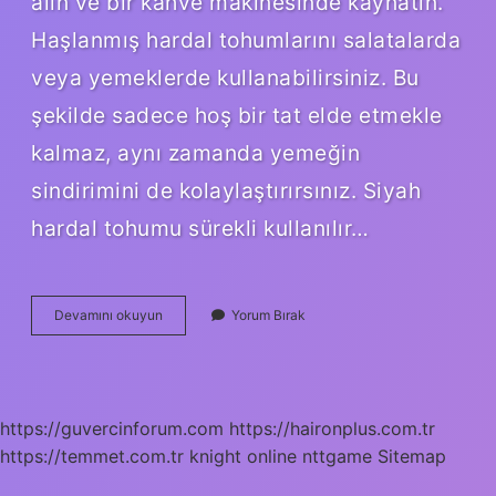
alın ve bir kahve makinesinde kaynatın.
Haşlanmış hardal tohumlarını salatalarda
veya yemeklerde kullanabilirsiniz. Bu
şekilde sadece hoş bir tat elde etmekle
kalmaz, aynı zamanda yemeğin
sindirimini de kolaylaştırırsınız. Siyah
hardal tohumu sürekli kullanılır…
Hardal
Devamını okuyun
Yorum Bırak
Tohumu
Gunde
Kac
Kez
Kullanılır
https://guvercinforum.com
https://haironplus.com.tr
https://temmet.com.tr
knight online
nttgame
Sitemap