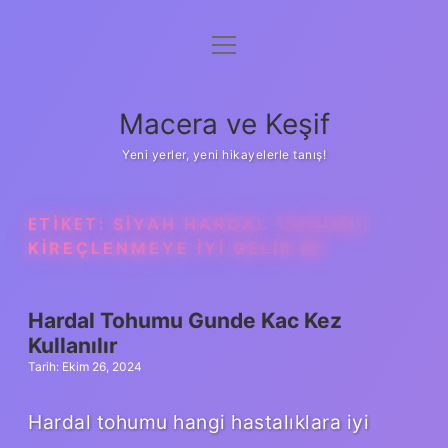
menüyü
Anasayfa
aç
Gizlilik Politikası
Macera ve Keşif
Yasal Uyarı
Yeni yerler, yeni hikayelerle tanış!
Hakkımızda
ETIKET:
SIYAH HARDAL TOHUMU
KIREÇLENMEYE IYI GELIR MI
Hardal Tohumu Gunde Kac Kez
Kullanılır
Tarih: Ekim 26, 2024
Hardal tohumu hangi hastalıklara iyi