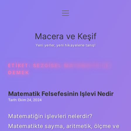
menüyü
Anasayfa
aç
Gizlilik Politikası
Macera ve Keşif
Yasal Uyarı
Yeni yerler, yeni hikayelerle tanış!
Hakkımızda
ETIKET:
SEZGISEL MATEMATIK NE
DEMEK
Matematik Felsefesinin Işlevi Nedir
Tarih: Ekim 24, 2024
Matematiğin işlevleri nelerdir?
Matematikte sayma, aritmetik, ölçme ve