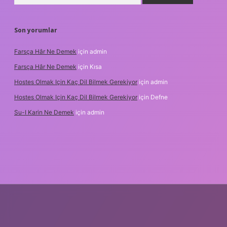
Son yorumlar
Farsça Hâr Ne Demek
için
admin
Farsça Hâr Ne Demek
için
Kısa
Hostes Olmak Için Kaç Dil Bilmek Gerekiyor
için
admin
Hostes Olmak Için Kaç Dil Bilmek Gerekiyor
için
Defne
Su-I Karin Ne Demek
için
admin
resi
betexper.xyz
m elexbet