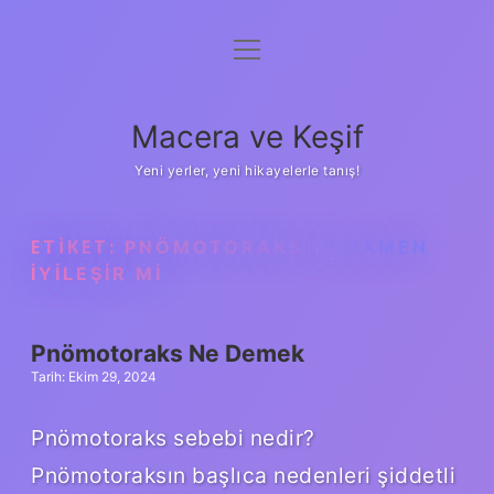
menüyü
Anasayfa
aç
Gizlilik Politikası
Macera ve Keşif
Yasal Uyarı
Yeni yerler, yeni hikayelerle tanış!
Hakkımızda
ETIKET:
PNÖMOTORAKS TAMAMEN
IYILEŞIR MI
Pnömotoraks Ne Demek
Tarih: Ekim 29, 2024
Pnömotoraks sebebi nedir?
Pnömotoraksın başlıca nedenleri şiddetli