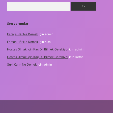
Arama
Son yorumlar
Farsça Hâr Ne Demek
için
admin
Farsça Hâr Ne Demek
için
Kısa
Hostes Olmak Için Kaç Dil Bilmek Gerekiyor
için
admin
Hostes Olmak Için Kaç Dil Bilmek Gerekiyor
için
Defne
Su-I Karin Ne Demek
için
admin
riş adresi
betexper.xyz
m elexbet