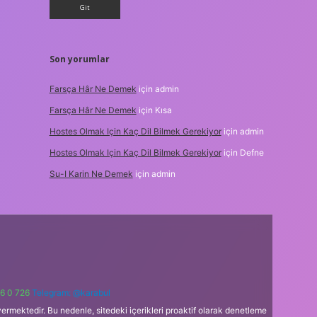
Son yorumlar
Farsça Hâr Ne Demek
için
admin
Farsça Hâr Ne Demek
için
Kısa
Hostes Olmak Için Kaç Dil Bilmek Gerekiyor
için
admin
Hostes Olmak Için Kaç Dil Bilmek Gerekiyor
için
Defne
Su-I Karin Ne Demek
için
admin
6 0 726
Telegram: @karabul
ermektedir. Bu nedenle, sitedeki içerikleri proaktif olarak denetleme