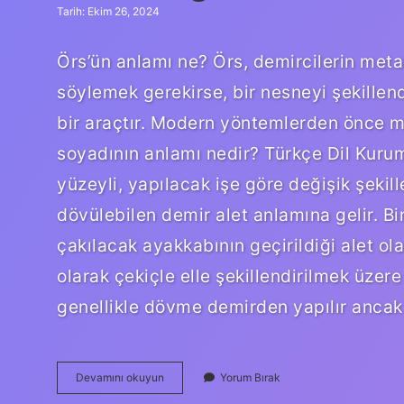
Tarih: Ekim 26, 2024
Örs’ün anlamı ne? Örs, demircilerin metal
söylemek gerekirse, bir nesneyi şekillend
bir araçtır. Modern yöntemlerden önce me
soyadının anlamı nedir? Türkçe Dil Kurum
yüzeyli, yapılacak işe göre değişik şekil
dövülebilen demir alet anlamına gelir. Bir
çakılacak ayakkabının geçirildiği alet ola
olarak çekiçle elle şekillendirilmek üzere
genellikle dövme demirden yapılır anca
Örs
Devamını okuyun
Yorum Bırak
Hangi