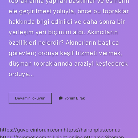
topraklarına yapılan baskınlar ve esirlerin
ele geçirilmesi yoluyla, önce bu topraklar
hakkında bilgi edinildi ve daha sonra bir
yerleşim yeri biçimini aldı. Akıncıların
özellikleri nelerdir? Akıncıların başlıca
görevleri; orduya keşif hizmeti vermek,
düşman topraklarında araziyi keşfederek
orduya…
Osmanlı
Devamını okuyun
Yorum Bırak
Ordusunda
Akıncıların
Amacı
Nedir
https://guvercinforum.com
https://haironplus.com.tr
https://temmet.com.tr
knight online
nttgame
Sitemap