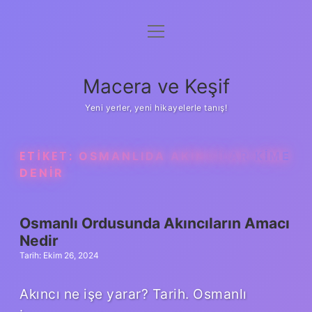
menüyü
Anasayfa
aç
Gizlilik Politikası
Macera ve Keşif
Yasal Uyarı
Yeni yerler, yeni hikayelerle tanış!
Hakkımızda
ETIKET:
OSMANLIDA AKINCILAR KIME
DENIR
Osmanlı Ordusunda Akıncıların Amacı
Nedir
Tarih: Ekim 26, 2024
Akıncı ne işe yarar? Tarih. Osmanlı