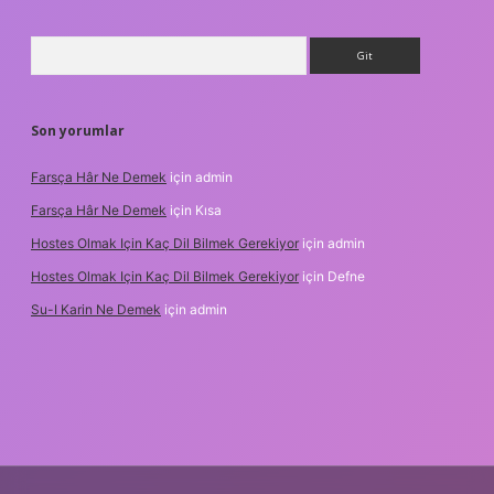
Arama
Son yorumlar
Farsça Hâr Ne Demek
için
admin
Farsça Hâr Ne Demek
için
Kısa
Hostes Olmak Için Kaç Dil Bilmek Gerekiyor
için
admin
Hostes Olmak Için Kaç Dil Bilmek Gerekiyor
için
Defne
Su-I Karin Ne Demek
için
admin
dresi
betexper.xyz
m elexbet