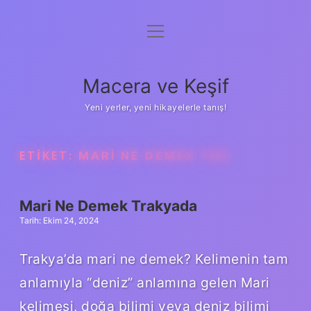
menüyü
Anasayfa
aç
Gizlilik Politikası
Macera ve Keşif
Yasal Uyarı
Yeni yerler, yeni hikayelerle tanış!
Hakkımızda
ETIKET:
MARI NE DEMEK TDK
Mari Ne Demek Trakyada
Tarih: Ekim 24, 2024
Trakya’da mari ne demek? Kelimenin tam
anlamıyla “deniz” anlamına gelen Mari
kelimesi, doğa bilimi veya deniz bilimi