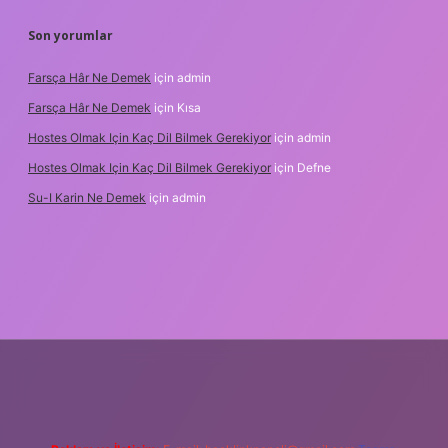
Son yorumlar
Farsça Hâr Ne Demek
için
admin
Farsça Hâr Ne Demek
için
Kısa
Hostes Olmak Için Kaç Dil Bilmek Gerekiyor
için
admin
Hostes Olmak Için Kaç Dil Bilmek Gerekiyor
için
Defne
Su-I Karin Ne Demek
için
admin
resi
betexper.xyz
m elexbet