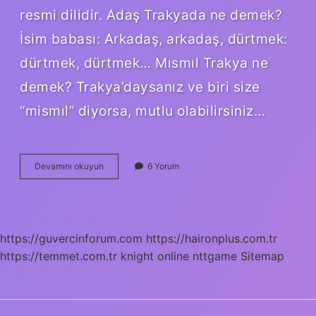
resmi dilidir. Adaş Trakyada ne demek?
İsim babası: Arkadaş, arkadaş, dürtmek:
dürtmek, dürtmek… Mısmıl Trakya ne
demek? Trakya’daysanız ve biri size
“mismıl” diyorsa, mutlu olabilirsiniz…
Mari
Devamını okuyun
6 Yorum
Ne
Demek
Trakyada
https://guvercinforum.com
https://haironplus.com.tr
https://temmet.com.tr
knight online
nttgame
Sitemap