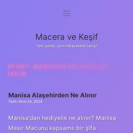
menüyü
Anasayfa
aç
Gizlilik Politikası
Macera ve Keşif
Yasal Uyarı
Yeni yerler, yeni hikayelerle tanış!
Hakkımızda
ETIKET:
MANISADA NE YENIR NE
IÇILIR
Manisa Alaşehirden Ne Alınır
Tarih: Ekim 24, 2024
Manisa’dan hediyelik ne alınır? Manisa
Mesir Macunu kapsamlı bir şifa