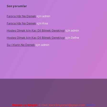
Son yorumlar
Farsça Hâr Ne Demek
için
admin
Farsça Hâr Ne Demek
için
Kısa
Hostes Olmak Için Kaç Dil Bilmek Gerekiyor
için
admin
Hostes Olmak Için Kaç Dil Bilmek Gerekiyor
için
Defne
Su-I Karin Ne Demek
için
admin
dresi
betexper.xyz
m elexbet
Reklam ve İletişim:
E-mail:
backlinkpaneli@gmail.com
Teams: