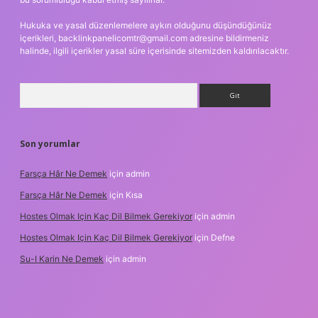
Hukuka ve yasal düzenlemelere aykırı olduğunu düşündüğünüz
içerikleri,
backlinkpanelicomtr@gmail.com
adresine bildirmeniz
halinde, ilgili içerikler yasal süre içerisinde sitemizden kaldırılacaktır.
Arama
Son yorumlar
Farsça Hâr Ne Demek
için
admin
Farsça Hâr Ne Demek
için
Kısa
Hostes Olmak Için Kaç Dil Bilmek Gerekiyor
için
admin
Hostes Olmak Için Kaç Dil Bilmek Gerekiyor
için
Defne
Su-I Karin Ne Demek
için
admin