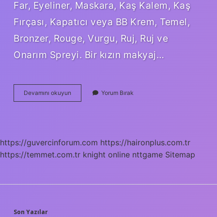
Far, Eyeliner, Maskara, Kaş Kalem, Kaş
Fırçası, Kapatıcı veya BB Krem, Temel,
Bronzer, Rouge, Vurgu, Ruj, Ruj ve
Onarım Spreyi. Bir kızın makyaj…
Tüm
Devamını okuyun
Yorum Bırak
Makyaj
Malzemeleri
Nelerdir
https://guvercinforum.com
https://haironplus.com.tr
https://temmet.com.tr
knight online
nttgame
Sitemap
Son Yazılar