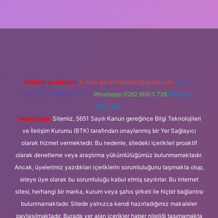
 adresi
betexper.xyz
m elexbet
Reklam ve İletişim:
E-mail:
backlinkpaneli@gmail.com
Teams:
forumhizmeti@gmail.com
Whatsapp: 0262 606 0 726
Telegram:
@karabul
Yasal Uyarı:
Sitemiz, 5651 Sayılı Kanun gereğince Bilgi Teknolojileri
ve İletişim Kurumu (BTK) tarafından onaylanmış bir Yer Sağlayıcı
olarak hizmet vermektedir. Bu nedenle, sitedeki içerikleri proaktif
olarak denetleme veya araştırma yükümlülüğümüz bulunmamaktadır.
Ancak, üyelerimiz yazdıkları içeriklerin sorumluluğunu taşımakta olup,
siteye üye olarak bu sorumluluğu kabul etmiş sayılırlar. Bu internet
sitesi, herhangi bir marka, kurum veya şahıs şirketi ile hiçbir bağlantısı
bulunmamaktadır. Sitede yalnızca kendi hazırladığımız makaleler
paylaşılmaktadır. Burada yer alan içerikler haber niteliği taşımamakta