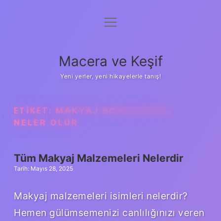
menüyü
Anasayfa
aç
Gizlilik Politikası
Macera ve Keşif
Yasal Uyarı
Yeni yerler, yeni hikayelerle tanış!
Hakkımızda
ETIKET:
MAKYAJ BOHÇASINDA
NELER OLUR
Tüm Makyaj Malzemeleri Nelerdir
Tarih: Mayıs 28, 2025
Makyaj malzemeleri isimleri nelerdir?
Hemen gülümsemenizi canlılığınızı veren