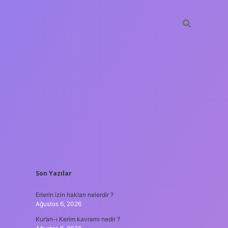
SIDEBAR
Son Yazılar
vd casino
ilbet casino
ilbet yeni giriş
Betexper giriş adresi
bet
Erlerin izin hakları nelerdir ?
Ağustos 6, 2026
Kur’an-ı Kerim kavramı nedir ?