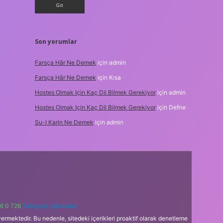
Son yorumlar
Farsça Hâr Ne Demek
için
admin
Farsça Hâr Ne Demek
için
Kısa
Hostes Olmak Için Kaç Dil Bilmek Gerekiyor
için
admin
Hostes Olmak Için Kaç Dil Bilmek Gerekiyor
için
Defne
Su-I Karin Ne Demek
için
admin
6 0 726
Telegram: @karabul
ermektedir. Bu nedenle, sitedeki içerikleri proaktif olarak denetleme