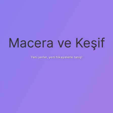
Macera ve Keşif
Yeni yerler, yeni hikayelerle tanış!
betci