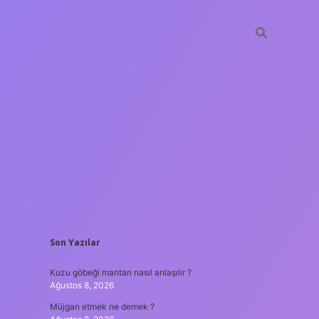
SIDEBAR
Son Yazılar
d casino
ilbet casino
ilbet yeni giriş
Betexper giriş adresi
bete
Kuzu göbeği mantarı nasıl anlaşılır ?
Ağustos 8, 2026
Müjgan etmek ne demek ?