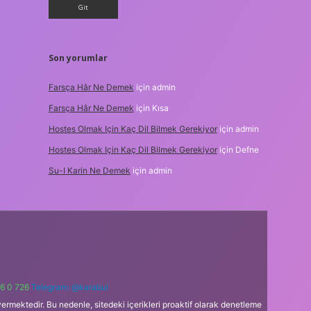
Son yorumlar
Farsça Hâr Ne Demek
için
admin
Farsça Hâr Ne Demek
için
Kısa
Hostes Olmak Için Kaç Dil Bilmek Gerekiyor
için
admin
Hostes Olmak Için Kaç Dil Bilmek Gerekiyor
için
Defne
Su-I Karin Ne Demek
için
admin
6 0 726
Telegram: @karabul
ermektedir. Bu nedenle, sitedeki içerikleri proaktif olarak denetleme