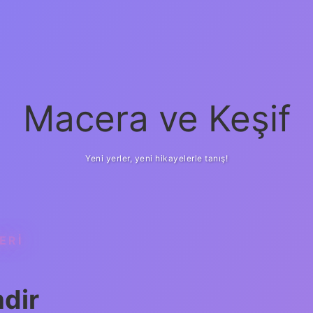
Macera ve Keşif
Yeni yerler, yeni hikayelerle tanış!
ERI
betci
v
dir