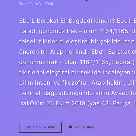
Tarih: Ekim 31, 2024
Ebu L Berekat El-Bağdadi kimdir? Ebu’l-
Balad, günümüz Irak – ölüm 1164/1165, B
felsefi fikirlerini eleştirel bir şekilde inc
öneren bir Arap hekimdi. Ebu’l-Barakat 
günümüz Irak – ölüm 1164/1165, Bağdat) 
fikirlerini eleştirel bir şekilde inceleyen v
bilim insanı ve filozoftur. Arap hekim, bi
Bekir el-BağdadiDoğumİbrahim Avvad İb
IrakÖlüm 26 Ekim 2019 (yaş 48) Barişa, İ
Hasan
Devamını okuyun
Yorum Bırak
El