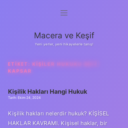
menüyü
Anasayfa
aç
Gizlilik Politikası
Macera ve Keşif
Yasal Uyarı
Yeni yerler, yeni hikayelerle tanış!
Hakkımızda
ETIKET:
KIŞILER HUKUKU NEYI
KAPSAR
Kişilik Hakları Hangi Hukuk
Tarih: Ekim 24, 2024
Kişilik hakları nelerdir hukuk? KİŞİSEL
HAKLAR KAVRAMI. Kişisel haklar, bir