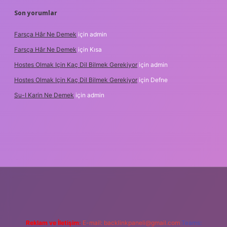
Son yorumlar
Farsça Hâr Ne Demek
için
admin
Farsça Hâr Ne Demek
için
Kısa
Hostes Olmak Için Kaç Dil Bilmek Gerekiyor
için
admin
Hostes Olmak Için Kaç Dil Bilmek Gerekiyor
için
Defne
Su-I Karin Ne Demek
için
admin
esi
betexper.xyz
m elexbet
Reklam ve İletişim:
E-mail:
backlinkpaneli@gmail.com
Teams: