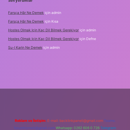
Son yorumlar
Farsça Hâr Ne Demek
için
admin
Farsça Hâr Ne Demek
için
Kısa
Hostes Olmak Için Kaç Dil Bilmek Gerekiyor
için
admin
Hostes Olmak Için Kaç Dil Bilmek Gerekiyor
için
Defne
Su-I Karin Ne Demek
için
admin
esi
betexper.xyz
m elexbet
Reklam ve İletişim:
E-mail:
backlinkpaneli@gmail.com
Teams:
forumhizmeti@gmail.com
Whatsapp: 0262 606 0 726
Telegram: