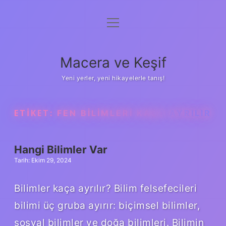
menüyü
Anasayfa
aç
Gizlilik Politikası
Macera ve Keşif
Yasal Uyarı
Yeni yerler, yeni hikayelerle tanış!
Hakkımızda
ETIKET:
FEN BILIMLERI KAÇA AYRILIR
Hangi Bilimler Var
Tarih: Ekim 29, 2024
Bilimler kaça ayrılır? Bilim felsefecileri
bilimi üç gruba ayırır: biçimsel bilimler,
sosyal bilimler ve doğa bilimleri. Bilimin