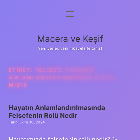
menüyü
Anasayfa
aç
Gizlilik Politikası
Macera ve Keşif
Yasal Uyarı
Yeni yerler, yeni hikayelerle tanış!
Hakkımızda
ETIKET:
FELSEFE YAŞAMIN
ANLAMLANDIRILMASINDA ETKILI
MIDIR
Hayatın Anlamlandırılmasında
Felsefenin Rolü Nedir
Tarih: Ekim 30, 2024
Hayatımızda felsefenin rolü nedir? 1-