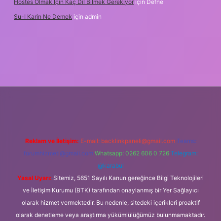
Hostes Olmak Için Kaç Dil Bilmek Gerekiyor
için
Defne
Su-I Karin Ne Demek
için
admin
dresi
betexper.xyz
m elexbet
Reklam ve İletişim:
E-mail:
backlinkpaneli@gmail.com
Teams:
forumhizmeti@gmail.com
Whatsapp: 0262 606 0 726
Telegram:
@karabul
Yasal Uyarı:
Sitemiz, 5651 Sayılı Kanun gereğince Bilgi Teknolojileri
ve İletişim Kurumu (BTK) tarafından onaylanmış bir Yer Sağlayıcı
olarak hizmet vermektedir. Bu nedenle, sitedeki içerikleri proaktif
olarak denetleme veya araştırma yükümlülüğümüz bulunmamaktadır.