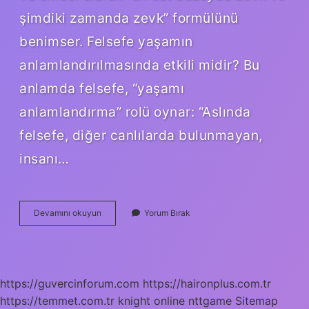
şimdiki zamanda zevk” formülünü
benimser. Felsefe yaşamın
anlamlandırılmasında etkili midir? Bu
anlamda felsefe, “yaşamı
anlamlandırma” rolü oynar: “Aslında
felsefe, diğer canlılarda bulunmayan,
insanı…
Hayatın
Devamını okuyun
Yorum Bırak
Anlamlandırılmasında
Felsefenin
Rolü
Nedir
https://guvercinforum.com
https://haironplus.com.tr
https://temmet.com.tr
knight online
nttgame
Sitemap