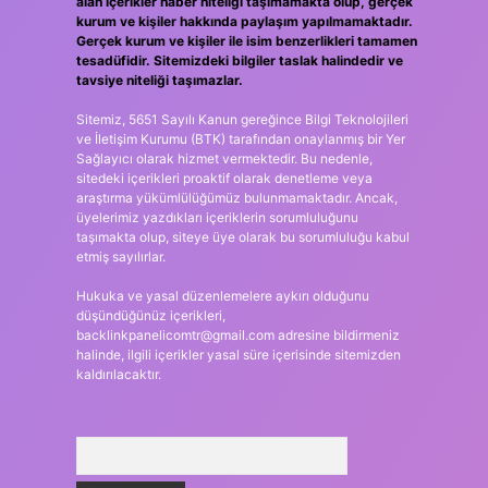
alan içerikler haber niteliği taşımamakta olup, gerçek
kurum ve kişiler hakkında paylaşım yapılmamaktadır.
Gerçek kurum ve kişiler ile isim benzerlikleri tamamen
tesadüfidir. Sitemizdeki bilgiler taslak halindedir ve
tavsiye niteliği taşımazlar.
Sitemiz, 5651 Sayılı Kanun gereğince Bilgi Teknolojileri
ve İletişim Kurumu (BTK) tarafından onaylanmış bir Yer
Sağlayıcı olarak hizmet vermektedir. Bu nedenle,
sitedeki içerikleri proaktif olarak denetleme veya
araştırma yükümlülüğümüz bulunmamaktadır. Ancak,
üyelerimiz yazdıkları içeriklerin sorumluluğunu
taşımakta olup, siteye üye olarak bu sorumluluğu kabul
etmiş sayılırlar.
Hukuka ve yasal düzenlemelere aykırı olduğunu
düşündüğünüz içerikleri,
backlinkpanelicomtr@gmail.com
adresine bildirmeniz
halinde, ilgili içerikler yasal süre içerisinde sitemizden
kaldırılacaktır.
Arama