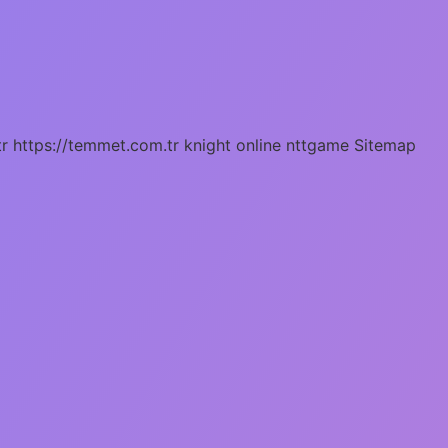
tr
https://temmet.com.tr
knight online
nttgame
Sitemap