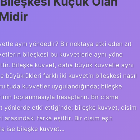
 Bileşkesi Küçük Olan
Midir
vetle aynı yöndedir? Bir noktaya etki eden zıt
vetlerin bileşkesi bu kuvvetlerle aynı yöne
ittir. Bileşke kuvvet, daha büyük kuvvetle aynı
e büyüklükleri farklı iki kuvvetin bileşkesi nasıl
rultuda kuvvetler uygulandığında; bileşke
rinin toplanmasıyla hesaplanır. Bir cisme
 yönlerde etki ettiğinde; bileşke kuvvet, cisim
 arasındaki farka eşittir. Bir cisim eşit
nda ise bileşke kuvvet…