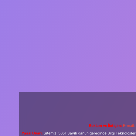
Reklam ve İletişim:
E-mail:
Yasal Uyarı:
Sitemiz, 5651 Sayılı Kanun gereğince Bilgi Teknolojiler