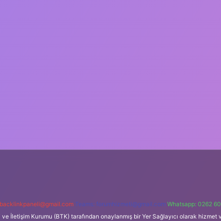
backlinkpaneli@gmail.com
Teams:
forumhizmeti@gmail.com
Whatsapp: 0262 60
i ve İletişim Kurumu (BTK) tarafından onaylanmış bir Yer Sağlayıcı olarak hizmet v