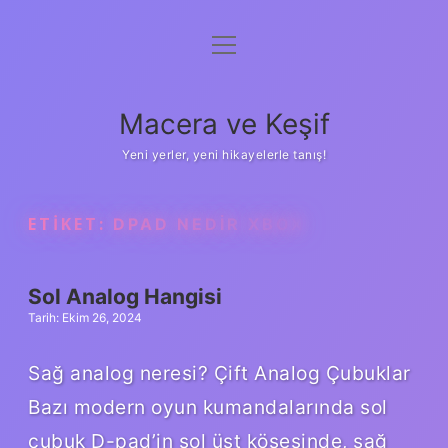
menüyü
Anasayfa
aç
Gizlilik Politikası
Macera ve Keşif
Yasal Uyarı
Yeni yerler, yeni hikayelerle tanış!
Hakkımızda
ETIKET:
DPAD NEDIR XBOX
Sol Analog Hangisi
Tarih: Ekim 26, 2024
Sağ analog neresi? Çift Analog Çubuklar
Bazı modern oyun kumandalarında sol
çubuk D-pad’in sol üst köşesinde, sağ