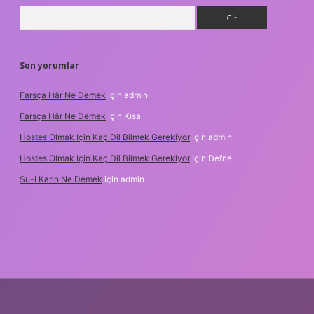
Arama
Son yorumlar
Farsça Hâr Ne Demek
için
admin
Farsça Hâr Ne Demek
için
Kısa
Hostes Olmak Için Kaç Dil Bilmek Gerekiyor
için
admin
Hostes Olmak Için Kaç Dil Bilmek Gerekiyor
için
Defne
Su-I Karin Ne Demek
için
admin
resi
betexper.xyz
m elexbet