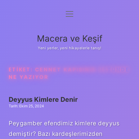
menüyü
Anasayfa
aç
Gizlilik Politikası
Macera ve Keşif
Yasal Uyarı
Yeni yerler, yeni hikayelerle tanış!
Hakkımızda
ETIKET:
CENNET KAPISININ ÜSTÜNDE
NE YAZIYOR
Deyyus Kimlere Denir
Tarih: Ekim 25, 2024
Peygamber efendimiz kimlere deyyus
demiştir? Bazı kardeşlerimizden