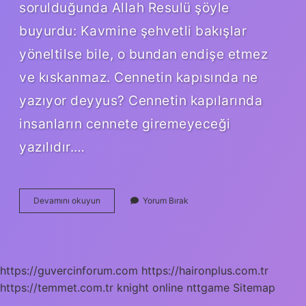
sorulduğunda Allah Resulü şöyle
buyurdu: Kavmine şehvetli bakışlar
yöneltilse bile, o bundan endişe etmez
ve kıskanmaz. Cennetin kapısında ne
yazıyor deyyus? Cennetin kapılarında
insanların cennete giremeyeceği
yazılıdır.…
Deyyus
Devamını okuyun
Yorum Bırak
Kimlere
Denir
https://guvercinforum.com
https://haironplus.com.tr
https://temmet.com.tr
knight online
nttgame
Sitemap