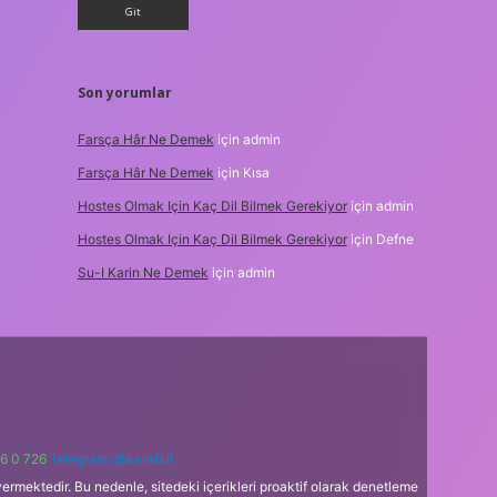
Son yorumlar
Farsça Hâr Ne Demek
için
admin
Farsça Hâr Ne Demek
için
Kısa
Hostes Olmak Için Kaç Dil Bilmek Gerekiyor
için
admin
Hostes Olmak Için Kaç Dil Bilmek Gerekiyor
için
Defne
Su-I Karin Ne Demek
için
admin
6 0 726
Telegram: @karabul
ermektedir. Bu nedenle, sitedeki içerikleri proaktif olarak denetleme