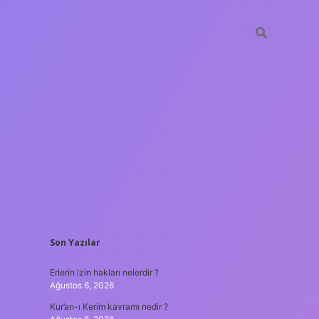
SIDEBAR
Son Yazılar
vd casino
ilbet casino
ilbet yeni giriş
Betexper giriş adresi
bete
Erlerin izin hakları nelerdir ?
Ağustos 6, 2026
Kur’an-ı Kerim kavramı nedir ?