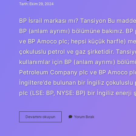
Tarih: Ekim 29, 2024
BP İsrail markası mı? Tansiyon Bu madde en
BP (anlam ayrımı) bölümüne bakınız. BP 
ve BP Amoco plc; hepsi küçük harfle) merk
çokuluslu petrol ve gaz şirketidir. Tansiy
kullanımlar için BP (anlam ayrımı) bölüm
Petroleum Company plc ve BP Amoco plc;
İngiltere’de bulunan bir İngiliz çokuluslu
plc (LSE: BP, NYSE: BP) bir İngiliz enerji 
Bp
Devamını okuyun
Yorum Bırak
Israil
Malı
Mı