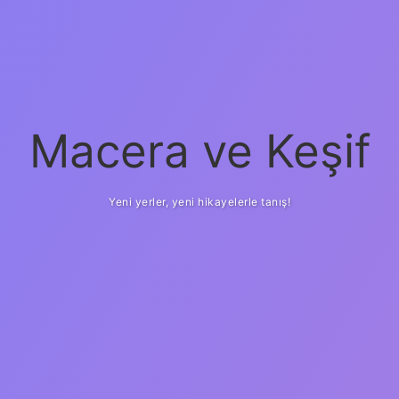
Macera ve Keşif
Yeni yerler, yeni hikayelerle tanış!
betci