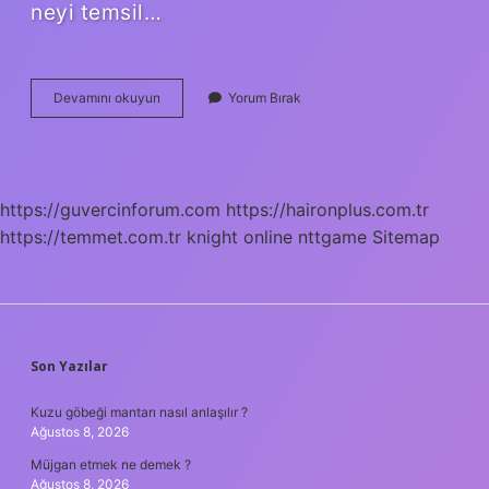
neyi temsil…
Ilk
Devamını okuyun
Yorum Bırak
Dördün
Ay
Ne
Anlama
Gelir
https://guvercinforum.com
https://haironplus.com.tr
https://temmet.com.tr
knight online
nttgame
Sitemap
SIDEBAR
Son Yazılar
Kuzu göbeği mantarı nasıl anlaşılır ?
Ağustos 8, 2026
Müjgan etmek ne demek ?
Ağustos 8, 2026