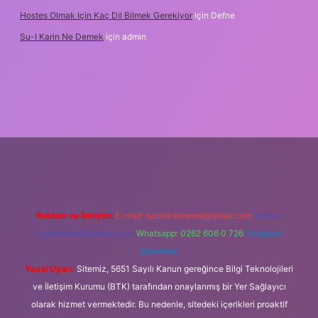
Hostes Olmak Için Kaç Dil Bilmek Gerekiyor
için
Defne
Su-I Karin Ne Demek
için
admin
adresi
betexper.xyz
m elexbet
Reklam ve İletişim:
E-mail:
backlinkpaneli@gmail.com
Teams:
forumhizmeti@gmail.com
Whatsapp: 0262 606 0 726
Telegram:
@karabul
Yasal Uyarı:
Sitemiz, 5651 Sayılı Kanun gereğince Bilgi Teknolojileri
ve İletişim Kurumu (BTK) tarafından onaylanmış bir Yer Sağlayıcı
olarak hizmet vermektedir. Bu nedenle, sitedeki içerikleri proaktif