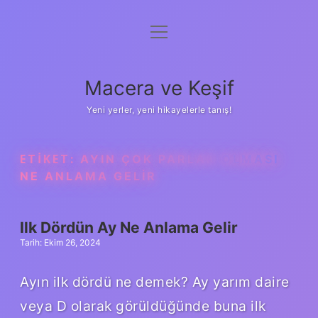
menüyü
Anasayfa
aç
Gizlilik Politikası
Macera ve Keşif
Yasal Uyarı
Yeni yerler, yeni hikayelerle tanış!
Hakkımızda
ETIKET:
AYIN ÇOK PARLAK OLMASI
NE ANLAMA GELIR
Ilk Dördün Ay Ne Anlama Gelir
Tarih: Ekim 26, 2024
Ayın ilk dördü ne demek? Ay yarım daire
veya D olarak görüldüğünde buna ilk